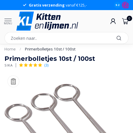
Gratis verzending
vanaf €125,-
Gr
9.2
0
MENU
Home
/
Primerbolletjes 10st / 100st
Primerbolletjes 10st / 100st
(3)
SIKA