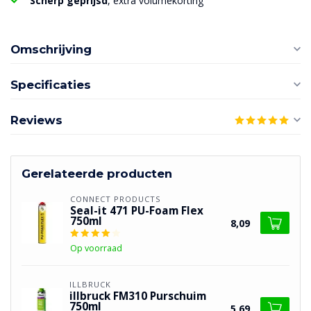
Scherp geprijsd
, extra volumekorting
Omschrijving
Specificaties
Reviews
Gerelateerde producten
CONNECT PRODUCTS
Seal-it 471 PU-Foam Flex
750ml
8,09
Op voorraad
ILLBRUCK
illbruck FM310 Purschuim
750ml
5,69