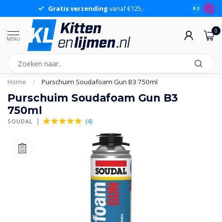
Gratis verzending
vanaf €125,-
Gr
9.2
0
MENU
Home
/
Purschuim Soudafoam Gun B3 750ml
Purschuim Soudafoam Gun B3
750ml
(4)
SOUDAL