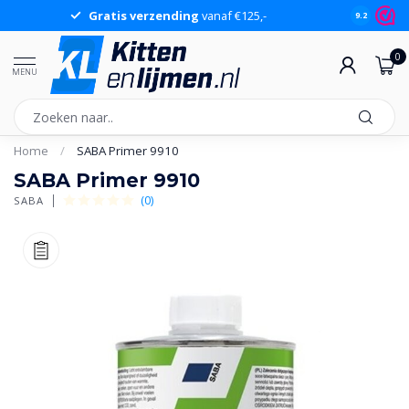
Gratis verzending
vanaf €125,-
Gr
9.2
0
MENU
Home
/
SABA Primer 9910
SABA Primer 9910
(0)
SABA