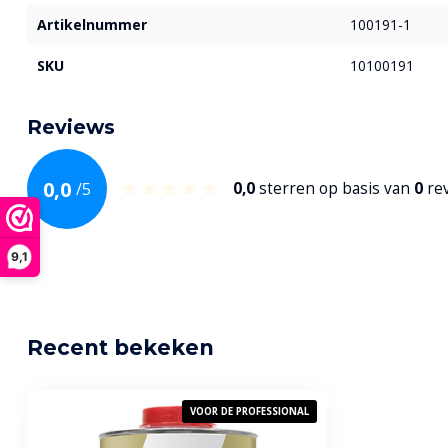
Artikelnummer
100191-1
SKU
10100191
Reviews
0,0
/
5
0,0
sterren op basis van
0
re
9,1
Recent bekeken
VOOR DE PROFESSIONAL