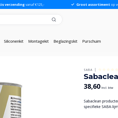
tis verzending
vanaf €125,-
Groot assortiment
op v
Siliconenkit
Montagekit
Beglazingskit
Purschuim
SABA
Sabaclea
38,60
Incl. btw
Sabaclean producten
specifieke SABA-lij