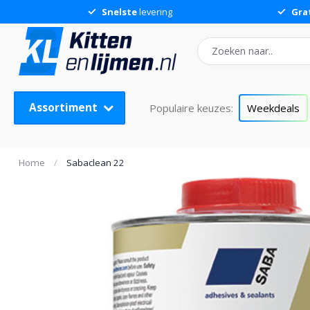
Snelste
levering
Gra
Sabaclean 22
Assortiment
Populaire keuzes:
Weekdeals
Home
/
Sabaclean 22