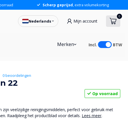
oorraad
Scherp geprijsd
, extra volumekorting
0
Mijn account
Nederlands
38,60
In winkelwagen
Merken
Incl.
BTW
0 beoordelingen
n 22
Op voorraad
 zijn veelzijdige reinigingsmiddelen, perfect voor gebruik met
men. Raadpleeg het productblad voor details.
Lees meer
.