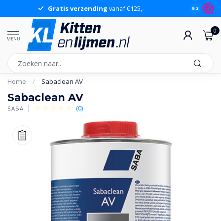
Gratis verzending
vanaf €125,-
Gr
9.2
0
MENU
Home
/
Sabaclean AV
Sabaclean AV
(0)
SABA