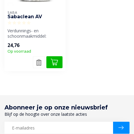
SABA
Sabaclean AV
Verdunnings- en
schoonmaakmiddel:
Brandbaar, ideaal voor
24,76
brandbare oplosmiddelli...
Op voorraad
Abonneer je op onze nieuwsbrief
Blijf op de hoogte over onze laatste acties