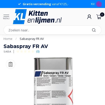
Gratis verzending
vanaf €125,-
Gr
9.2
0
MENU
Home
/
Sabaspray FR AV
Sabaspray FR AV
(0)
SABA