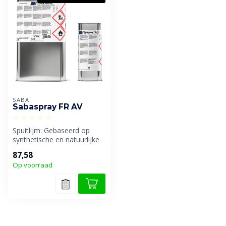
SABA
Sabaspray FR AV
Spuitlijm: Gebaseerd op
synthetische en natuurlijke
stoffen zoals SBS, CR, PU.
87,58
B...
Op voorraad