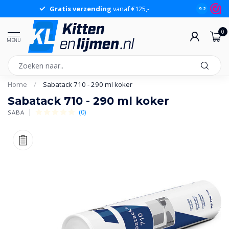
Gratis verzending
vanaf €125,-
Gr
9.2
0
MENU
Home
/
Sabatack 710 - 290 ml koker
Sabatack 710 - 290 ml koker
(0)
SABA