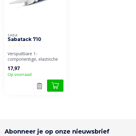
SABA
Sabatack 710
Verspuitbare 1-
componentige, elastische
kit, (lucht)vocht-uithardend,
17,97
op basis v...
Op voorraad
Abonneer je op onze nieuwsbrief