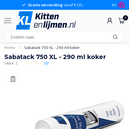
Gratis verzending
vanaf €125,-
Gr
9.2
0
MENU
Home
/
Sabatack 750 XL - 290 ml koker
Sabatack 750 XL - 290 ml koker
(0)
SABA