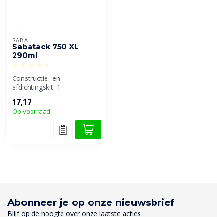
SABA
Sabatack 750 XL
290ml
Constructie- en
afdichtingskit: 1-
componentig, elastisch,
17,17
(lucht)vocht-uitharden...
Op voorraad
Abonneer je op onze nieuwsbrief
Blijf op de hoogte over onze laatste acties