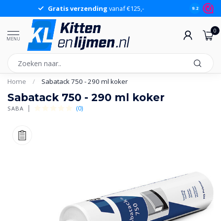
Gratis verzending
vanaf €125,-
Gr
9.2
0
MENU
Home
/
Sabatack 750 - 290 ml koker
Sabatack 750 - 290 ml koker
(0)
SABA