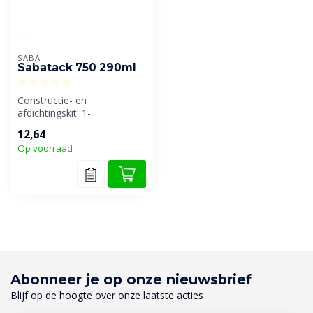
SABA
Sabatack 750 290ml
Constructie- en
afdichtingskit: 1-
componentig, elastisch,
12,64
(lucht)vocht-uitharden...
Op voorraad
Abonneer je op onze nieuwsbrief
Blijf op de hoogte over onze laatste acties