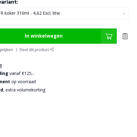
ariant:
In winkelwagen
elijken
Deel dit product
g
ding
vanaf €125,-
iment
op voorraad
sd
, extra volumekorting