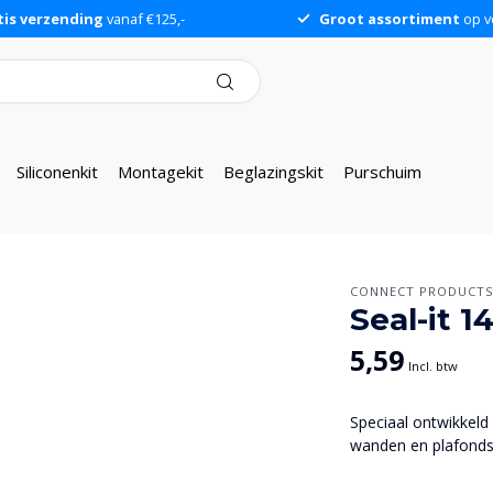
tis verzending
vanaf €125,-
Groot assortiment
op v
Siliconenkit
Montagekit
Beglazingskit
Purschuim
CONNECT PRODUCT
Seal-it 
5,59
Incl. btw
Speciaal ontwikkeld
wanden en plafond