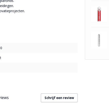
plafonds.
eidingen.
vatieprojecten.
10
1
views
Schrijf een review