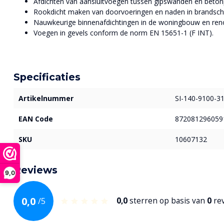
Afdichten van aansluitvoegen tussen gipswanden en beton
Rookdicht maken van doorvoeringen en naden in brandsch
Nauwkeurige binnenafdichtingen in de woningbouw en reno
Voegen in gevels conform de norm EN 15651-1 (F INT).
Specificaties
Artikelnummer
SI-140-9100-3
EAN Code
872081296059
SKU
10607132
Reviews
9,0
0,0
/
5
0,0
sterren op basis van
0
re