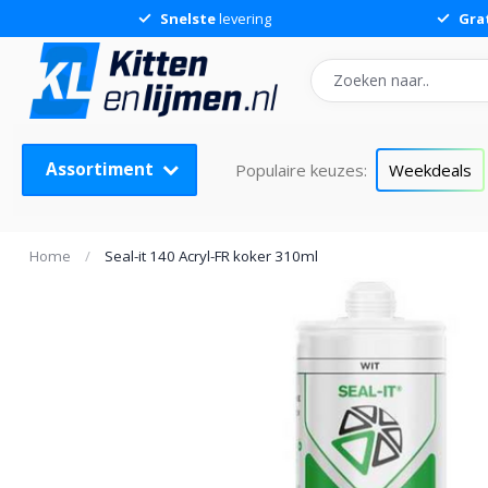
Snelste
levering
Gra
Assortiment
Populaire keuzes:
Weekdeals
Home
/
Seal-it 140 Acryl-FR koker 310ml