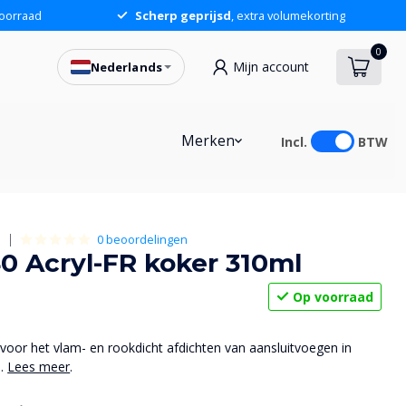
oorraad
Scherp geprijsd
, extra volumekorting
0
Mijn account
Nederlands
Merken
Incl.
BTW
0 beoordelingen
S
140 Acryl-FR koker 310ml
Op voorraad
 voor het vlam- en rookdicht afdichten van aansluitvoegen in
s.
Lees meer
.