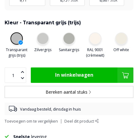
9,11
8,75
/ Stuk
8,66
/ Stuk
Kleur -
Transparant grijs (trijs)
Transparant
Zilvergrijs
Sanitairgrijs
RAL 9001
Off white
grijs (trijs)
(crèmewit)
In winkelwagen
Bereken aantal stuks
Vandaag besteld, dinsdag in huis
Toevoegen om te vergelijken
Deel dit product
Snelste
levering