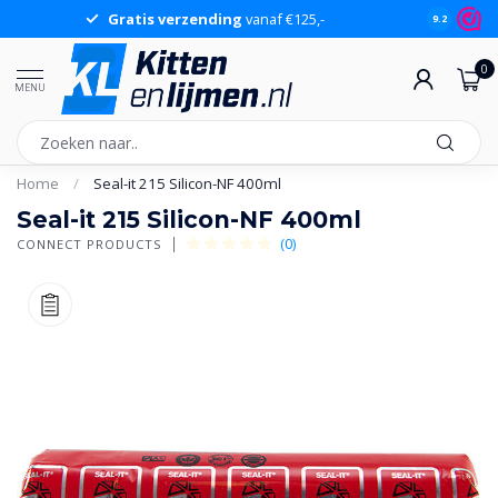
Gratis verzending
vanaf €125,-
Gr
9.2
0
MENU
Home
/
Seal-it 215 Silicon-NF 400ml
Seal-it 215 Silicon-NF 400ml
(0)
CONNECT PRODUCTS