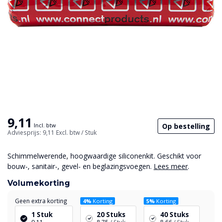
9,11
Op bestelling
Incl. btw
Adviesprijs: 9,11
Excl. btw
/ Stuk
Schimmelwerende, hoogwaardige siliconenkit. Geschikt voor
bouw-, sanitair-, gevel- en beglazingsvoegen.
Lees meer
.
Volumekorting
Geen extra korting
4%
Korting
5%
Korting
1 Stuk
20 Stuks
40 Stuks