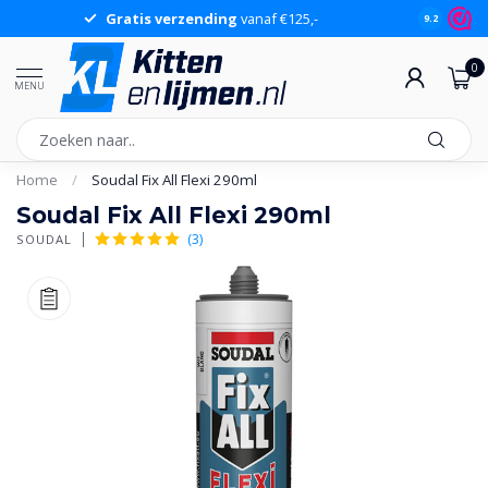
Gratis verzending
vanaf €125,-
Gr
9.2
0
MENU
Home
/
Soudal Fix All Flexi 290ml
Soudal Fix All Flexi 290ml
(3)
SOUDAL