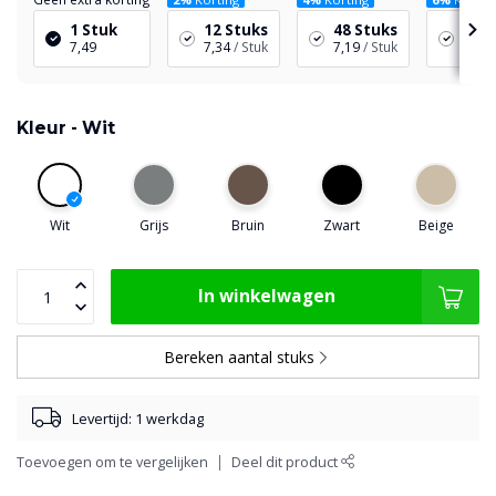
1 Stuk
12 Stuks
48 Stuks
144 
7,49
7,34
/ Stuk
7,19
/ Stuk
7,04
Kleur -
Wit
Wit
Grijs
Bruin
Zwart
Beige
In winkelwagen
Bereken aantal stuks
Levertijd: 1 werkdag
Toevoegen om te vergelijken
Deel dit product