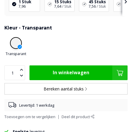
1 Stuk
15 Stuks
45 Stuks
90 S
7,96
7,64
/ Stuk
7,56
/ Stuk
7,48
Kleur -
Transparant
Transparant
In winkelwagen
Bereken aantal stuks
Levertijd: 1 werkdag
Toevoegen om te vergelijken
Deel dit product
Snelste
levering