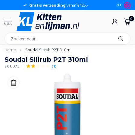
Gratis verzending
vanaf €125,-
Gr
9.2
0
MENU
Home
/
Soudal Silirub P2T 310ml
Soudal Silirub P2T 310ml
(1)
SOUDAL