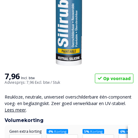
7,96
Op voorraad
Incl. btw
Adviesprijs: 7,96
Excl. btw
/ Stuk
Reukloze, neutrale, universeel overschilderbare één-component
voeg- en beglazingskit. Zeer goed verwerkbaar en UV-stabiel.
Lees meer
.
Volumekorting
Geen extra korting
4%
Korting
5%
Korting
6%
Kortin