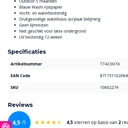
Outdoor 5 maanden
Blauw Washi rijstpapier
Vocht- en waterbestendig
Drukgevoelige waterbasis acrylaat belijming
Geen lijmresten
Niet geschikt voor latex ondergrond
UV bestendig 12 weken
Specificaties
Artikelnummer
TTAC0074
EAN Code
871731102084
SKU
10602274
Reviews
4,5
/
5
4,5
sterren op basis van
2
re