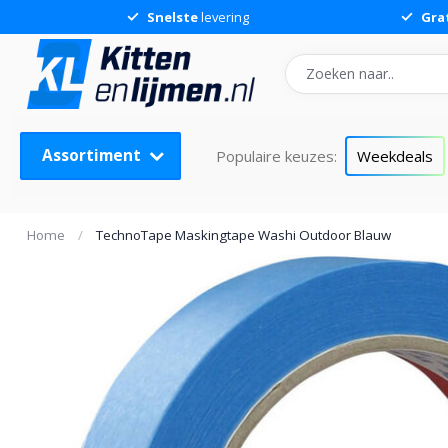
Snelste
levering
Gra
Assortiment
Populaire keuzes:
Weekdeals
Home
/
TechnoTape Maskingtape Washi Outdoor Blauw