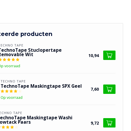
teerde producten
TECHNO TAPE
TechnoTape Stuclopertape
Removable Wit
10,94
Op voorraad
TECHNO TAPE
TechnoTape Maskingtape SPX Geel
7,60
Op voorraad
ECHNO TAPE
echnoTape Maskingtape Washi
owtack Paars
9,72