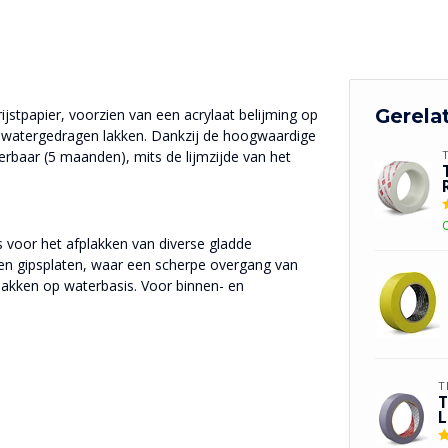
Gerela
stpapier, voorzien van een acrylaat belijming op
ij watergedragen lakken. Dankzij de hoogwaardige
rbaar (5 maanden), mits de lijmzijde van het
s voor het afplakken van diverse gladde
en gipsplaten, waar een scherpe overgang van
 lakken op waterbasis. Voor binnen- en
T
T
L