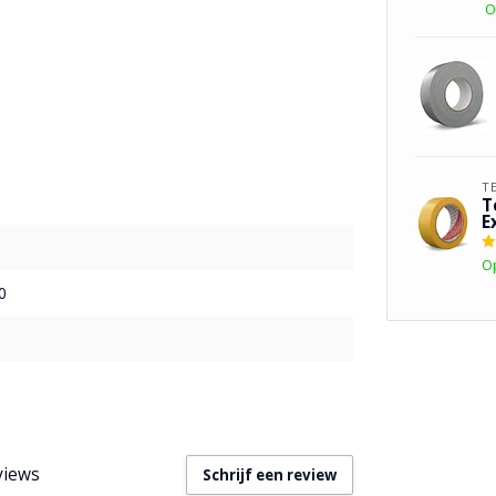
O
T
T
E
O
0
views
Schrijf een review