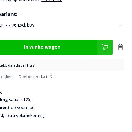
ariant:
In winkelwagen
eld, dinsdag in huis
elijken
Deel dit product
g
ding
vanaf €125,-
iment
op voorraad
sd
, extra volumekorting