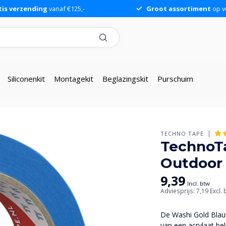
tis verzending
vanaf €125,-
Groot assortiment
op v
Siliconenkit
Montagekit
Beglazingskit
Purschuim
TECHNO TAPE
TechnoT
Outdoor
9,39
Incl. btw
Adviesprijs: 7,19
Excl.
De Washi Gold Blauw
van een acrylaat be