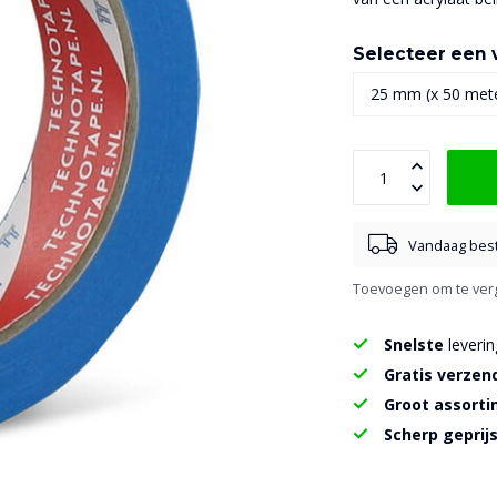
Selecteer een v
Vandaag best
Toevoegen om te verg
Snelste
leverin
Gratis verzen
Groot assort
Scherp geprij