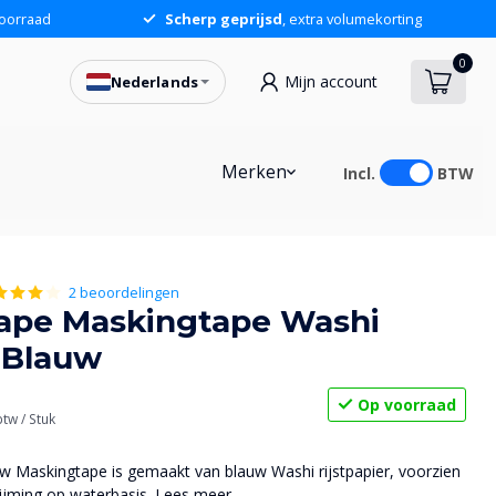
oorraad
Scherp geprijsd
, extra volumekorting
0
Mijn account
Nederlands
Merken
Incl.
BTW
2 beoordelingen
ape Maskingtape Washi
 Blauw
Op voorraad
 btw
/ Stuk
 Maskingtape is gemaakt van blauw Washi rijstpapier, voorzien
lijming op waterbasis.
Lees meer
.