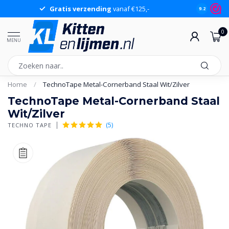
Gratis verzending
vanaf €125,-
Gr
9.2
0
MENU
Home
/
TechnoTape Metal-Cornerband Staal Wit/Zilver
TechnoTape Metal-Cornerband Staal
Wit/Zilver
(5)
TECHNO TAPE