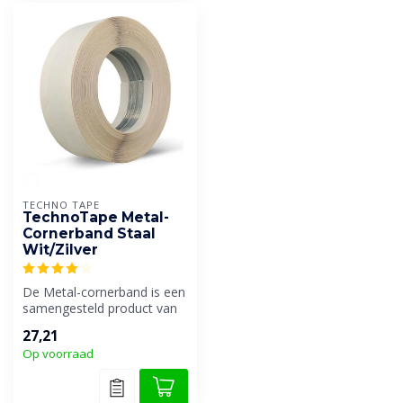
TECHNO TAPE
TechnoTape Metal-
Cornerband Staal
Wit/Zilver
De Metal-cornerband is een
samengesteld product van
geperforeerd papier
27,21
voorzien...
Op voorraad