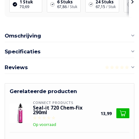
1 Stuk
6 Stuks
24 Stuks
48
70,69
67,86
/ Stuk
67,15
/ Stuk
65
Omschrijving
Specificaties
Reviews
Gerelateerde producten
CONNECT PRODUCTS
Seal-it 720 Chem-Fix
290ml
13,99
Op voorraad