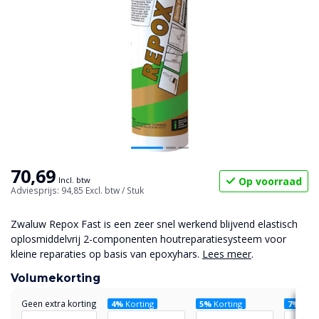
70,69
Op voorraad
Incl. btw
Adviesprijs: 94,85
Excl. btw
/ Stuk
Zwaluw Repox Fast is een zeer snel werkend blijvend elastisch
oplosmiddelvrij 2-componenten houtreparatiesysteem voor
kleine reparaties op basis van epoxyhars.
Lees meer
.
Volumekorting
Geen extra korting
4%
Korting
5%
Korting
7%
Kort