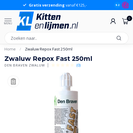
Gratis verzending
vanaf €125,-
Gr
9.2
0
MENU
Home
/
Zwaluw Repox Fast 250ml
Zwaluw Repox Fast 250ml
(0)
DEN BRAVEN ZWALUW