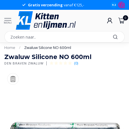
Gratis verzending
vanaf €125,-
Gr
9.2
0
MENU
Home
/
Zwaluw Silicone NO 600ml
Zwaluw Silicone NO 600ml
(0)
DEN BRAVEN ZWALUW