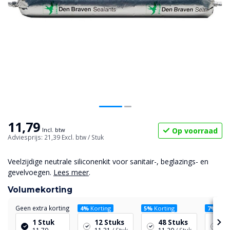
11,79
Op voorraad
Incl. btw
Adviesprijs: 21,39
Excl. btw
/ Stuk
Veelzijdige neutrale siliconenkit voor sanitair-, beglazings- en
gevelvoegen.
Lees meer
.
Volumekorting
Geen extra korting
4%
Korting
5%
Korting
7%
Kort
1 Stuk
12 Stuks
48 Stuks
96