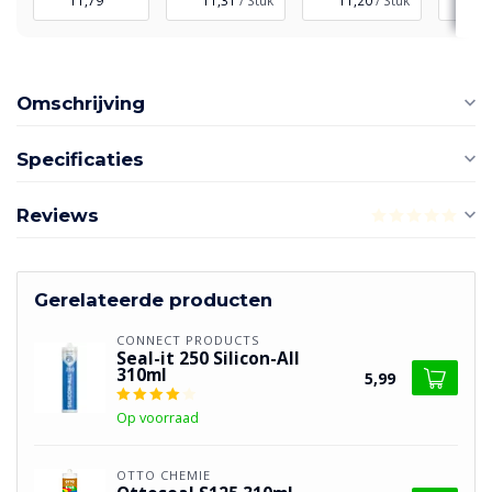
11,79
11,31
/ Stuk
11,20
/ Stuk
10
Omschrijving
Specificaties
Reviews
Gerelateerde producten
CONNECT PRODUCTS
Seal-it 250 Silicon-All
310ml
5,99
Op voorraad
OTTO CHEMIE