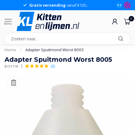
Gratis verzending
vanaf €125,-
Gr
9.2
0
MENU
Home
/
Adapter Spuitmond Worst 8005
Adapter Spuitmond Worst 8005
(2)
BOSTIK