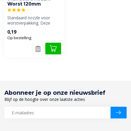
Worst 120mm
Standaard nozzle voor
worstverpakking. Deze
hoogwaardige spuitmond is
0,19
ontworpen ...
Op bestelling
Abonneer je op onze nieuwsbrief
Blijf op de hoogte over onze laatste acties