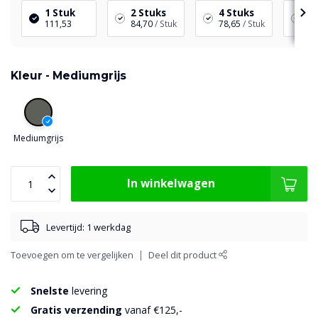
1 Stuk
2 Stuks
4 Stuks
6 
111,53
84,70
/ Stuk
78,65
/ Stuk
66
Kleur -
Mediumgrijs
Mediumgrijs
In winkelwagen
Levertijd: 1 werkdag
Toevoegen om te vergelijken
Deel dit product
Snelste
levering
Gratis verzending
vanaf €125,-