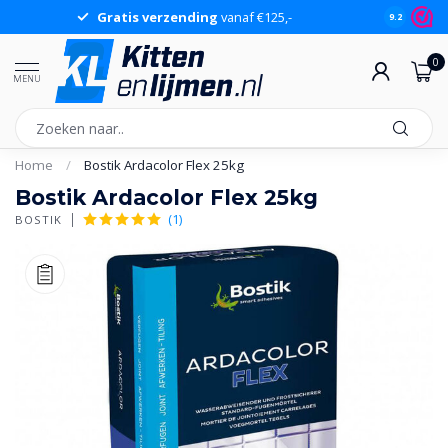
Gratis verzending
vanaf €125,-
Gr
9.2
0
MENU
Home
/
Bostik Ardacolor Flex 25kg
Bostik Ardacolor Flex 25kg
(1)
BOSTIK