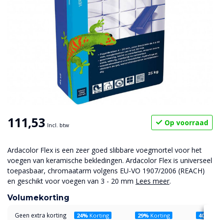
111,53
Op voorraad
Incl. btw
Ardacolor Flex is een zeer goed slibbare voegmortel voor het
voegen van keramische bekledingen. Ardacolor Flex is universeel
toepasbaar, chromaatarm volgens EU-VO 1907/2006 (REACH)
en geschikt voor voegen van 3 - 20 mm
Lees meer
.
Volumekorting
Geen extra korting
24%
Korting
29%
Korting
40%
Kor