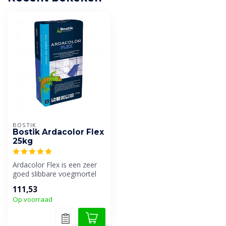
BOSTIK
Bostik Ardacolor Flex
25kg
Ardacolor Flex is een zeer
goed slibbare voegmortel
voor het voegen van
111,53
keramisc...
Op voorraad