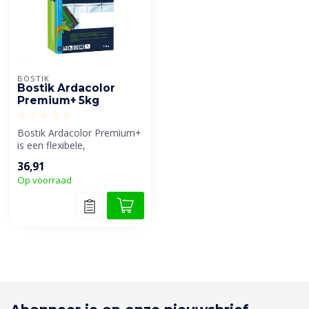
BOSTIK
Bostik Ardacolor
Premium+ 5kg
Bostik Ardacolor Premium+
is een flexibele,
multifunctionele
36,91
voegmortel. Geschik...
Op voorraad