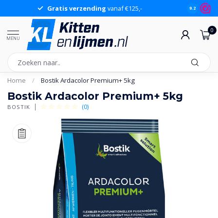
Gratis verzending
vanaf €125,-
Gr
9.2
0
MENU
Home
/
Bostik Ardacolor Premium+ 5kg
Bostik Ardacolor Premium+ 5kg
(0)
BOSTIK