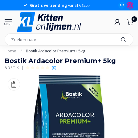
Gratis verzending
vanaf €125,-
Gr
9.2
0
MENU
Home
/
Bostik Ardacolor Premium+ 5kg
Bostik Ardacolor Premium+ 5kg
(0)
BOSTIK