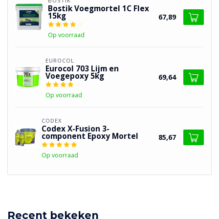
BOSTIK
Bostik Voegmortel 1C Flex
15kg
67,89
Op voorraad
EUROCOL
Eurocol 703 Lijm en
Voegepoxy 5kg
69,64
Op voorraad
CODEX
Codex X-Fusion 3-
component Epoxy Mortel
85,67
Op voorraad
Recent bekeken