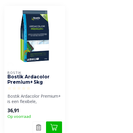
BOSTIK
Bostik Ardacolor
Premium+ 5kg
Bostik Ardacolor Premium+
is een flexibele,
multifunctionele
36,91
voegmortel. Geschik...
Op voorraad