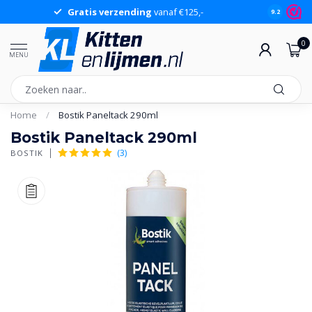
Gratis verzending
vanaf €125,-
Gr
9.2
0
MENU
Home
/
Bostik Paneltack 290ml
Bostik Paneltack 290ml
(3)
BOSTIK