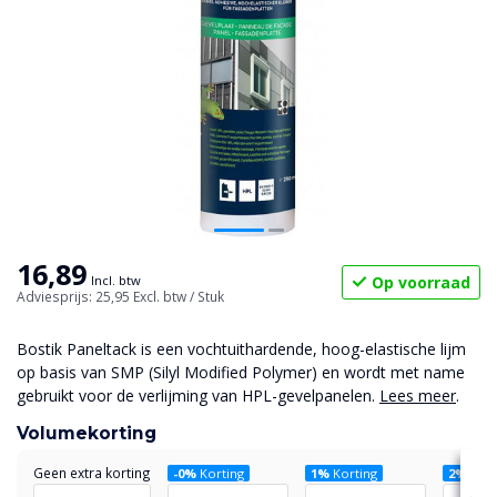
16,89
Op voorraad
Incl. btw
Adviesprijs: 25,95
Excl. btw
/ Stuk
Bostik Paneltack is een vochtuithardende, hoog-elastische lijm
op basis van SMP (Silyl Modified Polymer) en wordt met name
gebruikt voor de verlijming van HPL-gevelpanelen.
Lees meer
.
Volumekorting
Geen extra korting
-0%
Korting
1%
Korting
2%
Kort