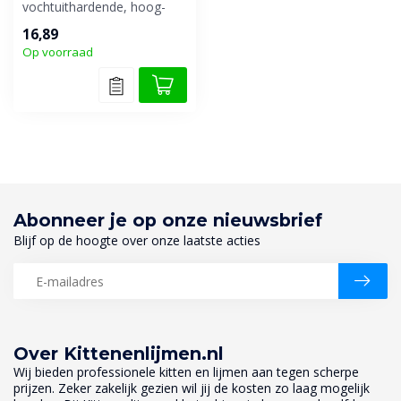
vochtuithardende, hoog-
elastische lijm op basis van
16,89
SMP ...
Op voorraad
Abonneer je op onze nieuwsbrief
Blijf op de hoogte over onze laatste acties
Over Kittenenlijmen.nl
Wij bieden professionele kitten en lijmen aan tegen scherpe
prijzen. Zeker zakelijk gezien wil jij de kosten zo laag mogelijk