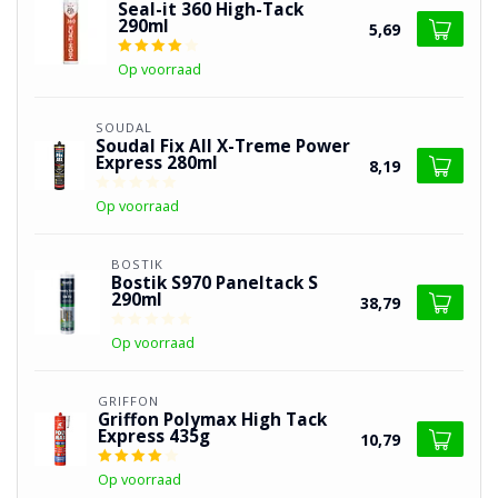
Seal-it 360 High-Tack
290ml
5,69
Op voorraad
SOUDAL
Soudal Fix All X-Treme Power
Express 280ml
8,19
Op voorraad
BOSTIK
Bostik S970 Paneltack S
290ml
38,79
Op voorraad
GRIFFON
Griffon Polymax High Tack
Express 435g
10,79
Op voorraad