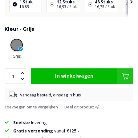
1 Stuk
12 Stuks
48 Stuks
96
16,89
16,93
/ Stuk
16,75
/ Stuk
16
Kleur -
Grijs
Grijs
In winkelwagen
Vandaag besteld, dinsdag in huis
Toevoegen om te vergelijken
Deel dit product
Snelste
levering
Gratis verzending
vanaf €125,-