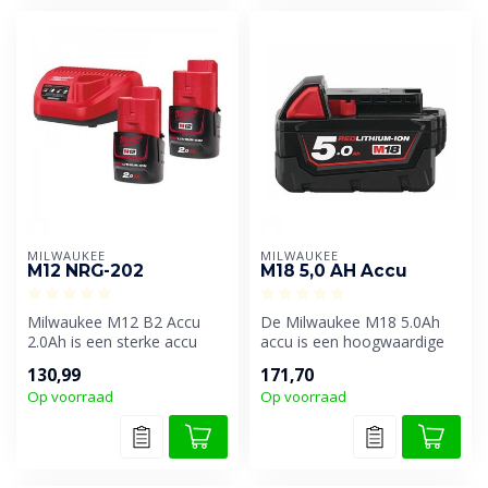
MILWAUKEE
MILWAUKEE
M12 NRG-202
M18 5,0 AH Accu
Milwaukee M12 B2 Accu
De Milwaukee M18 5.0Ah
2.0Ah is een sterke accu
accu is een hoogwaardige
voor de Milwaukee M12
accu uit het M18-platform
130,99
171,70
accumachine...
en bie...
Op voorraad
Op voorraad