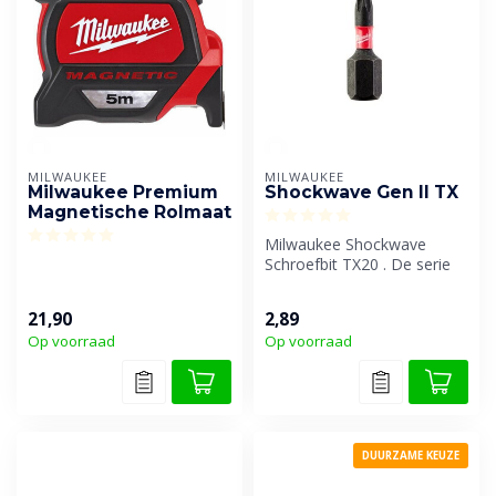
MILWAUKEE
MILWAUKEE
Milwaukee Premium
Shockwave Gen II TX
Magnetische Rolmaat
Milwaukee Shockwave
Schroefbit TX20 . De serie
Shockwave Impact Duty™
accessoire...
21,90
2,89
Op voorraad
Op voorraad
DUURZAME KEUZE