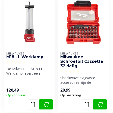
MILWAUKEE
MILWAUKEE
M18 LL Werklamp
Milwaukee
Schroefbit Cassette
32 delig
De Milwaukee M18 LL
Werklamp levert een
lichtstraal van maar liefst
Shockwave slagvaste
700 Lumen vo...
accessoires zijn de
systeemoplossing op het
120,49
20,99
gebied van slags...
Op voorraad
Op bestelling