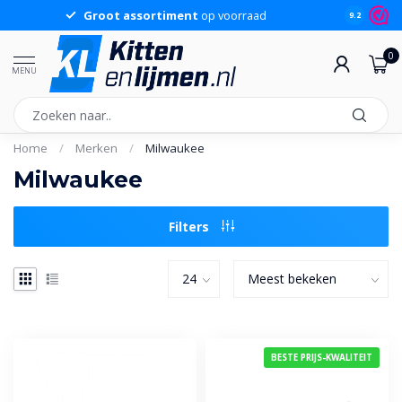
Groot assortiment
op voorraad
Sche
9.2
0
MENU
Home
/
Merken
/
Milwaukee
Milwaukee
Filters
BESTE PRIJS-KWALITEIT