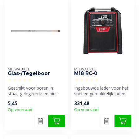
MILWAUKEE
MILWAUKEE
Glas-/Tegelboor
M18 RC-0
Geschikt voor boren in
Ingebouwde lader voor het
staal, gelegeerde en niet-
snel en gemakkelijk laden
gelegeerde materialen
van iedere Milwaukee®
5,45
331,48
M18™ a...
Op voorraad
Op voorraad