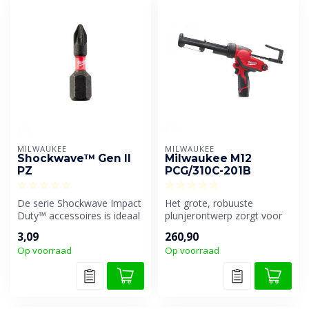
MILWAUKEE
MILWAUKEE
Shockwave™ Gen II
Milwaukee M12
PZ
PCG/310C-201B
De serie Shockwave Impact
Het grote, robuuste
Duty™ accessoires is ideaal
plunjerontwerp zorgt voor
voor Heavy Duty
een constante stroming,
3,09
260,90
slagschroe...
vermindert...
Op voorraad
Op voorraad