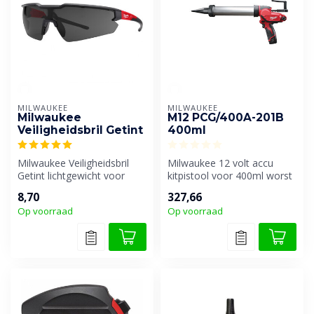
MILWAUKEE
MILWAUKEE
Milwaukee
M12 PCG/400A-201B
Veiligheidsbril Getint
400ml
Milwaukee Veiligheidsbril
Milwaukee 12 volt accu
Getint lichtgewicht voor
kitpistool voor 400ml worst
meer comfort tijdens het
patronen incl. accu en
8,70
327,66
drag...
lader...
Op voorraad
Op voorraad