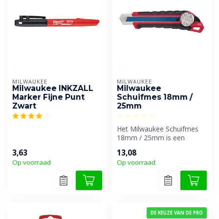
MILWAUKEE
MILWAUKEE
Milwaukee INKZALL
Milwaukee
Marker Fijne Punt
Schuifmes 18mm /
Zwart
25mm
Het Milwaukee Schuifmes
18mm / 25mm is een
robuust en ergonomisch
3,63
13,08
afbreekmes, on...
Op voorraad
Op voorraad
DE KEUZE VAN DE PRO