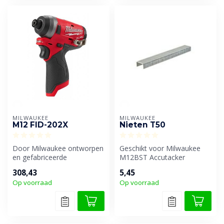
MILWAUKEE
MILWAUKEE
M12 FID-202X
Nieten T50
Door Milwaukee ontworpen
Geschikt voor Milwaukee
en gefabriceerde
M12BST Accutacker
koolborstelloze
308,43
5,45
POWERSTATE motor lever...
Op voorraad
Op voorraad