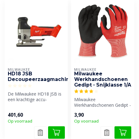
MILWAUKEE
MILWAUKEE
HD18 JSB
Milwaukee
Decoupeerzaagmachine
Werkhandschoenen
Gedipt - Snijklasse 1/A
De Milwaukee HD18 JSB is
een krachtige accu-
Milwaukee
decoupeerzaag ontworpen
Werkhandschoenen Gedipt -
voor de prof...
Snijklasse 1/A
401,60
3,90
Op voorraad
Op voorraad