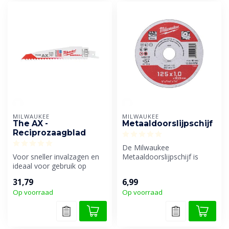
MILWAUKEE
MILWAUKEE
The AX -
Metaaldoorslijpschijf
Reciprozaagblad
De Milwaukee
Voor sneller invalzagen en
Metaaldoorslijpschijf is
ideaal voor gebruik op
speciaal ontworpen voor
moeilijk toegankelijke
het snel, efficiën...
31,79
6,99
plaatse...
Op voorraad
Op voorraad