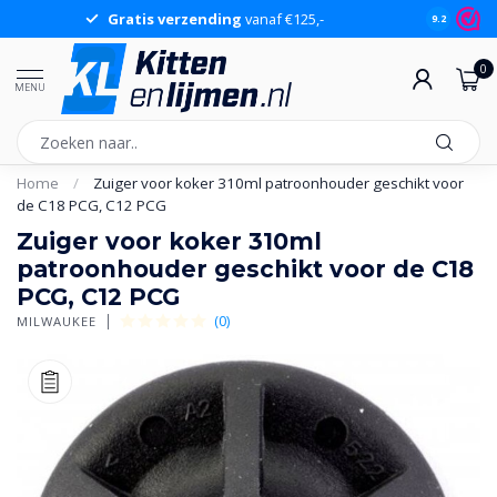
Gratis verzending
vanaf €125,-
Gr
9.2
0
MENU
Home
/
Zuiger voor koker 310ml patroonhouder geschikt voor
de C18 PCG, C12 PCG
Zuiger voor koker 310ml
patroonhouder geschikt voor de C18
PCG, C12 PCG
(0)
MILWAUKEE