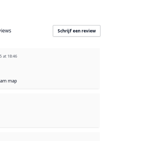
views
Schrijf een review
5 at 18:46
 spam map