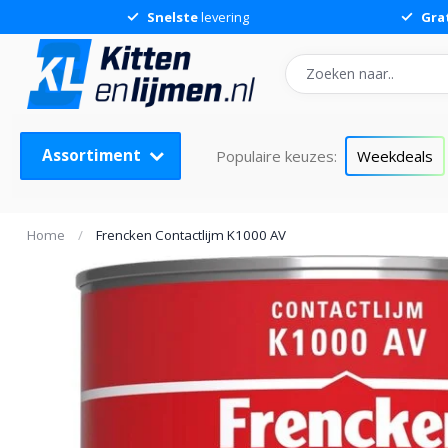
Snelste
levering
Gra
Assortiment
Populaire keuzes:
Weekdeals
Home
/
Frencken Contactlijm K1000 AV