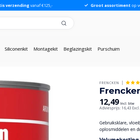
tis verzending
vanaf €125,-
Groot assortiment
op v
Siliconenkit
Montagekit
Beglazingskit
Purschuim
FRENCKEN
Frencken
12,49
Incl. btw
Adviesprijs: 16,43
Excl
Gebruiksklare, vloe
oplosmiddelen en du
Volumekorting