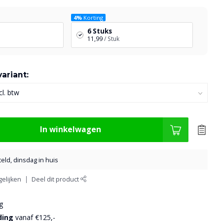
4%
Korting
6 Stuks
11,99
/ Stuk
ariant:
In winkelwagen
eld, dinsdag in huis
elijken
Deel dit product
g
ding
vanaf €125,-