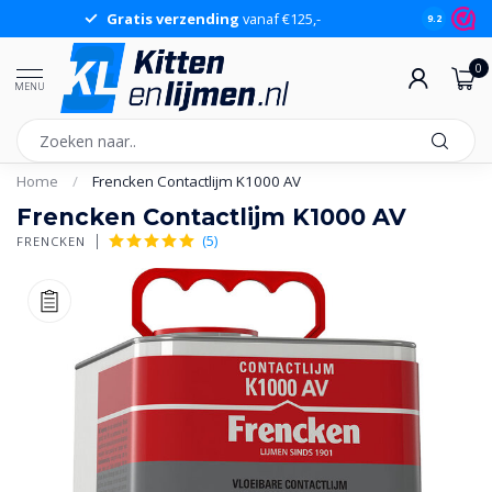
Gratis verzending
vanaf €125,-
Gr
9.2
0
MENU
Home
/
Frencken Contactlijm K1000 AV
Frencken Contactlijm K1000 AV
(5)
FRENCKEN