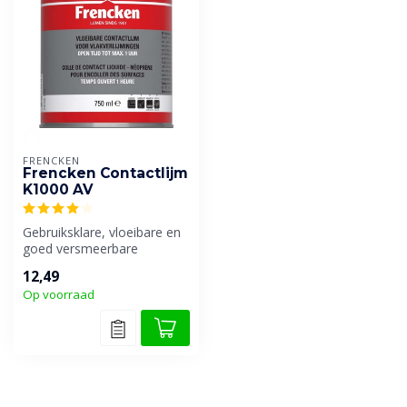
FRENCKEN
Frencken Contactlijm
K1000 AV
Gebruiksklare, vloeibare en
goed versmeerbare
contactlijm vrij van
12,49
aromatische o...
Op voorraad