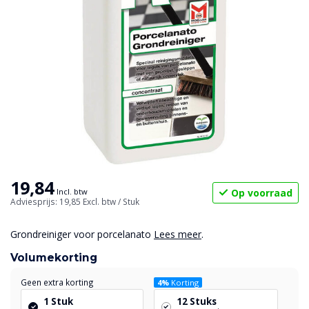
19,84
Op voorraad
Incl. btw
Adviesprijs: 19,85
Excl. btw
/ Stuk
Grondreiniger voor porcelanato
Lees meer
.
Volumekorting
Geen extra korting
4%
Korting
1 Stuk
12 Stuks