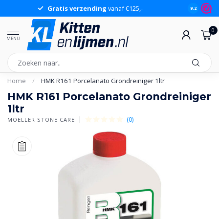
Gratis verzending
vanaf €125,-
Gr
9.2
0
MENU
Home
/
HMK R161 Porcelanato Grondreiniger 1ltr
HMK R161 Porcelanato Grondreiniger
1ltr
(0)
MOELLER STONE CARE