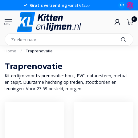
Gratis verzending
vanaf €125,-
Gr
9.2
0
MENU
Home
/
Traprenovatie
Traprenovatie
Kit en lijm voor traprenovatie: hout, PVC, natuursteen, metaal
en tapijt. Duurzame hechting op treden, stootborden en
leuningen. Voor 23:59 besteld, morgen.