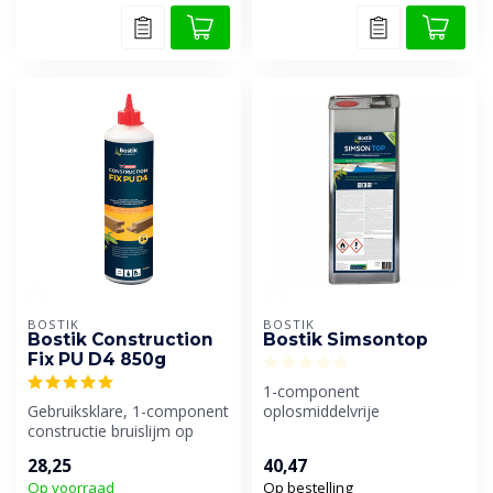
BOSTIK
BOSTIK
Bostik Construction
Bostik Simsontop
Fix PU D4 850g
1-component
Gebruiksklare, 1-component
oplosmiddelvrije
constructie bruislijm op
polyurethaanlijm voor het
basis van polyurethaan.
verlijmen van dakisolatie...
28,25
40,47
Zeer...
Op voorraad
Op bestelling