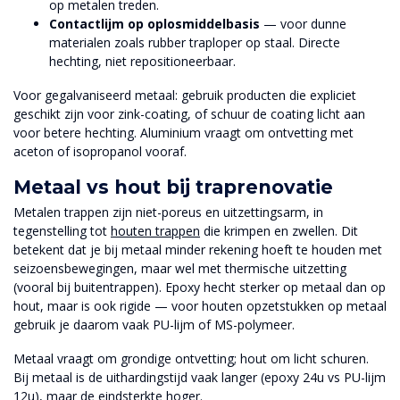
op metalen treden.
Contactlijm op oplosmiddelbasis
— voor dunne
materialen zoals rubber traploper op staal. Directe
hechting, niet repositioneerbaar.
Voor gegalvaniseerd metaal: gebruik producten die expliciet
geschikt zijn voor zink-coating, of schuur de coating licht aan
voor betere hechting. Aluminium vraagt om ontvetting met
aceton of isopropanol vooraf.
Metaal vs hout bij traprenovatie
Metalen trappen zijn niet-poreus en uitzettingsarm, in
tegenstelling tot
houten trappen
die krimpen en zwellen. Dit
betekent dat je bij metaal minder rekening hoeft te houden met
seizoensbewegingen, maar wel met thermische uitzetting
(vooral bij buitentrappen). Epoxy hecht sterker op metaal dan op
hout, maar is ook rigide — voor houten opzetstukken op metaal
gebruik je daarom vaak PU-lijm of MS-polymeer.
Metaal vraagt om grondige ontvetting; hout om licht schuren.
Bij metaal is de uithardingstijd vaak langer (epoxy 24u vs PU-lijm
12u), maar de eindsterkte hoger.