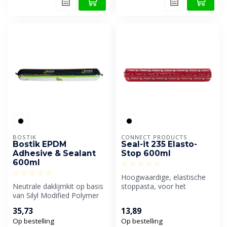
BOSTIK
CONNECT PRODUCTS
Bostik EPDM
Seal-it 235 Elasto-
Adhesive & Sealant
Stop 600ml
600ml
Hoogwaardige, elastische
Neutrale daklijmkit op basis
stoppasta, voor het
van Silyl Modified Polymer
afstoppen van
(SMP). Kit voor het afdi...
monumentaal glas, op ...
35,73
13,89
Op bestelling
Op bestelling