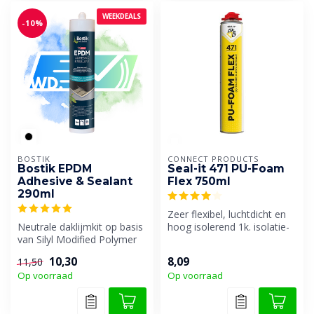
WEEKDEALS
-10%
BOSTIK
CONNECT PRODUCTS
Bostik EPDM
Seal-it 471 PU-Foam
Adhesive & Sealant
Flex 750ml
290ml
Zeer flexibel, luchtdicht en
Neutrale daklijmkit op basis
hoog isolerend 1k. isolatie-
van Silyl Modified Polymer
en montageschuim, spec...
(SMP). Kit voor het afdi...
10,30
8,09
11,50
Op voorraad
Op voorraad