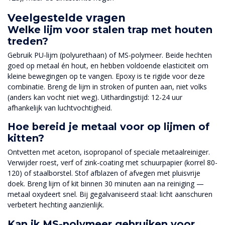
Veelgestelde vragen
Welke lijm voor stalen trap met houten
treden?
Gebruik PU-lijm (polyurethaan) of MS-polymeer. Beide hechten
goed op metaal én hout, en hebben voldoende elasticiteit om
kleine bewegingen op te vangen. Epoxy is te rigide voor deze
combinatie. Breng de lijm in stroken of punten aan, niet volks
(anders kan vocht niet weg). Uithardingstijd: 12-24 uur
afhankelijk van luchtvochtigheid.
Hoe bereid je metaal voor op lijmen of
kitten?
Ontvetten met aceton, isopropanol of speciale metaalreiniger.
Verwijder roest, verf of zink-coating met schuurpapier (korrel 80-
120) of staalborstel. Stof afblazen of afvegen met pluisvrije
doek. Breng lijm of kit binnen 30 minuten aan na reiniging —
metaal oxydeert snel. Bij gegalvaniseerd staal: licht aanschuren
verbetert hechting aanzienlijk.
Kan ik MS-polymeer gebruiken voor