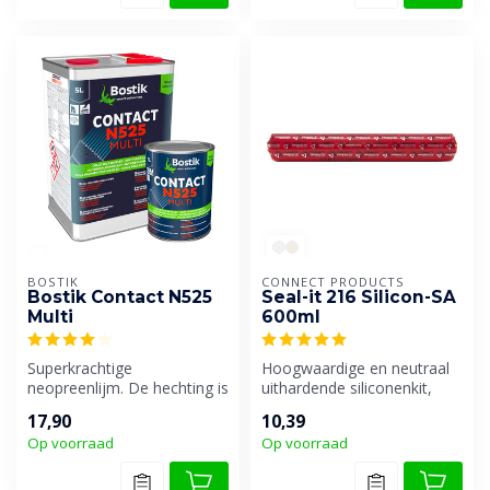
BOSTIK
CONNECT PRODUCTS
Bostik Contact N525
Seal-it 216 Silicon-SA
Multi
600ml
Superkrachtige
Hoogwaardige en neutraal
neopreenlijm. De hechting is
uithardende siliconenkit,
onmiddellijk en definitief
speciaal geschikt voor
17,90
10,39
zonder hu...
schimm...
Op voorraad
Op voorraad