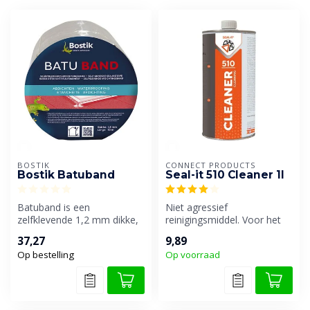
BOSTIK
CONNECT PRODUCTS
Bostik Batuband
Seal-it 510 Cleaner 1l
Batuband is een
Niet agressief
zelfklevende 1,2 mm dikke,
reinigingsmiddel. Voor het
bitumineuze
ontvetten van diverse
37,27
9,89
afdichtingsband, voorzien...
ondergronden en ...
Op bestelling
Op voorraad