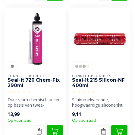
CONNECT PRODUCTS
CONNECT PRODUCTS
Seal-it 720 Chem-Fix
Seal-it 215 Silicon-NF
290ml
400ml
Duurzaam chemisch anker
Schimmelwerende,
op basis van twee-
hoogwaardige siliconenkit.
componenten styreenvrije
Geschikt voor bouw-,
13,99
9,11
polyesterhars...
sanitair-, gev...
Op voorraad
Op voorraad