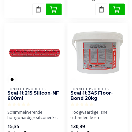
CONNECT PRODUCTS
CONNECT PRODUCTS
Seal-it 215 Silicon-NF
Seal-it 345 Floor-
600ml
Bond 20kg
Schimmelwerende,
Hoogwaardige, snel
hoogwaardige siliconenkit.
uithardende en
Geschikt voor bouw-,
oplosmiddelvrije vloer- en
15,35
130,39
sanitair-, geve...
parketlijm.