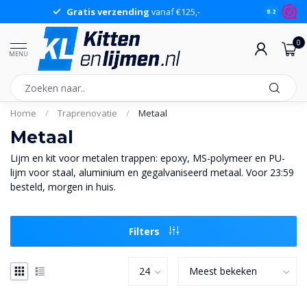
Gratis verzending
vanaf €125,-
Gr
9.2
0
MENU
Home
/
Traprenovatie
/
Metaal
Metaal
Lijm en kit voor metalen trappen: epoxy, MS-polymeer en PU-
lijm voor staal, aluminium en gegalvaniseerd metaal. Voor 23:59
besteld, morgen in huis.
Filters