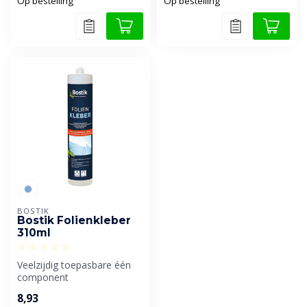
Op bestelling
Op bestelling
BOSTIK
Bostik Folienkleber
310ml
Veelzijdig toepasbare één
component
dispersiehechtlijm met een
8,93
goed standvermoge...