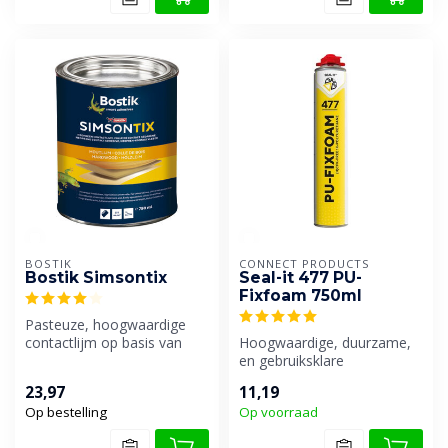
BOSTIK
CONNECT PRODUCTS
Bostik Simsontix
Seal-it 477 PU-
Fixfoam 750ml
Pasteuze, hoogwaardige
contactlijm op basis van
Hoogwaardige, duurzame,
neopreen rubber. Tweezijdig
en gebruiksklare
verl...
polyurethaanlijm, speciaal
23,97
11,19
geschikt voo...
Op bestelling
Op voorraad