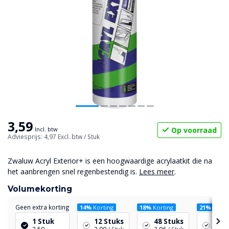
3,59
Op voorraad
Incl. btw
Adviesprijs: 4,97
Excl. btw
/ Stuk
Zwaluw Acryl Exterior+ is een hoogwaardige acrylaatkit die na
het aanbrengen snel regenbestendig is.
Lees meer
.
Volumekorting
Geen extra korting
14%
Korting
18%
Korting
21%
Korti
1 Stuk
12 Stuks
48 Stuks
96 S