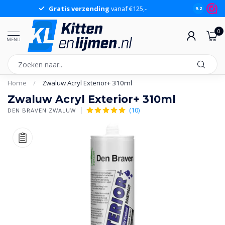
Gratis verzending
vanaf €125,-
Gr
9.2
0
MENU
Home
/
Zwaluw Acryl Exterior+ 310ml
Zwaluw Acryl Exterior+ 310ml
(10)
DEN BRAVEN ZWALUW