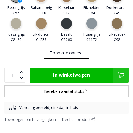
Betongrijs
Bahamabeig
Kerselaar
Eik helder
Donkerbruin
C56
e C10
C17
C64
C49
Kiezelgrijs
Eik donker
Basalt
Titaangrijs
Eik rustiek
C8180
C1237
C2260
C1172
C98
Toon alle opties
In winkelwagen
Bereken aantal stuks
Vandaag besteld, dinsdag in huis
Toevoegen om te vergelijken
Deel dit product