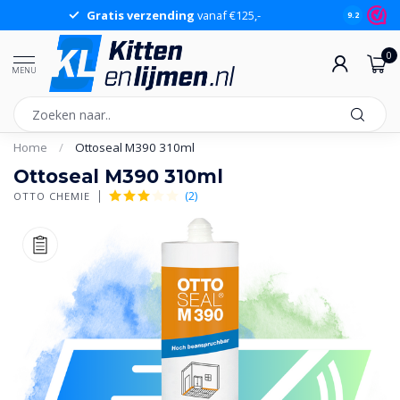
Gratis verzending
vanaf €125,-
Gr
9.2
0
MENU
Home
/
Ottoseal M390 310ml
Ottoseal M390 310ml
(2)
OTTO CHEMIE