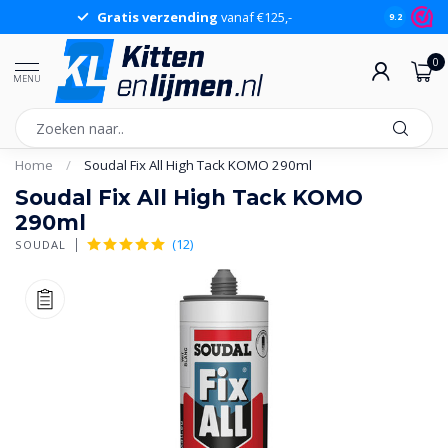
Gratis verzending
vanaf €125,-
Gr
9.2
0
MENU
Home
/
Soudal Fix All High Tack KOMO 290ml
Soudal Fix All High Tack KOMO
290ml
(12)
SOUDAL