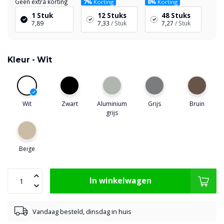
Geen extra korting
7%
Korting
8%
Korting
1 Stuk
12 Stuks
48 Stuks
7,89
7,33
/ Stuk
7,27
/ Stuk
Kleur -
Wit
Wit
Zwart
Aluminium
Grijs
Bruin
grijs
Beige
In winkelwagen
Vandaag besteld, dinsdag in huis