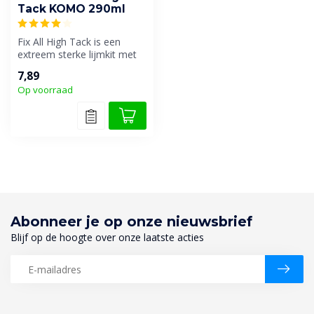
Tack KOMO 290ml
Fix All High Tack is een
extreem sterke lijmkit met
een zeer hoge
7,89
aanvangshechti...
Op voorraad
Abonneer je op onze nieuwsbrief
Blijf op de hoogte over onze laatste acties