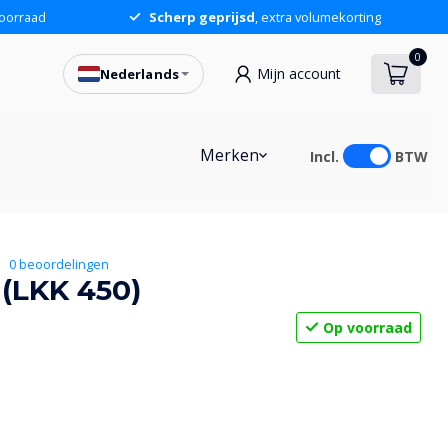
oorraad
Scherp geprijsd
, extra volumekorting
0
Mijn account
Nederlands
20,76
In winkelwagen
Merken
Incl.
BTW
0 beoordelingen
 (LKK 450)
Op voorraad