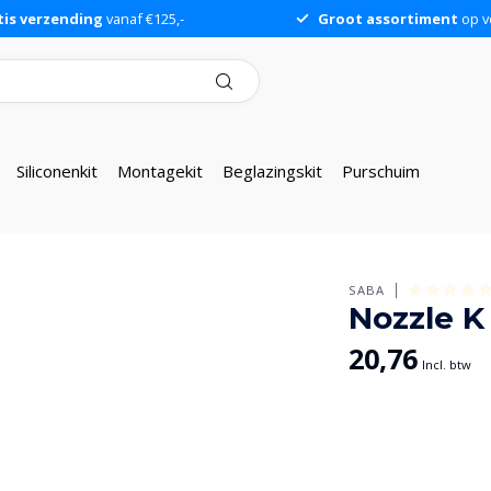
tis verzending
vanaf €125,-
Groot assortiment
op v
Siliconenkit
Montagekit
Beglazingskit
Purschuim
SABA
Nozzle K
20,76
Incl. btw