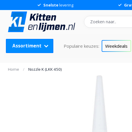
Snelste
levering
Gra
Nozzle K (LKK 450)
Assortiment
Populaire keuzes:
Weekdeals
Home
/
Nozzle K (LKK 450)