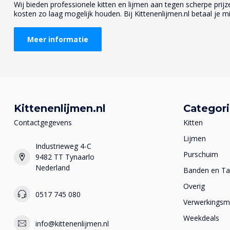
Wij bieden professionele kitten en lijmen aan tegen scherpe prijzen
kosten zo laag mogelijk houden. Bij Kittenenlijmen.nl betaal je mi
Meer informatie
Kittenenlijmen.nl
Categor
Contactgegevens
Kitten
Lijmen
Industrieweg 4-C
Purschuim
9482 TT Tynaarlo
Nederland
Banden en T
Overig
0517 745 080
Verwerkingsma
Weekdeals
info@kittenenlijmen.nl