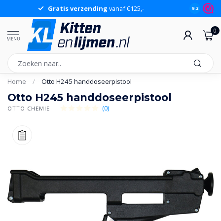
Gratis verzending
vanaf €125,-
Gr
9.2
0
MENU
Home
/
Otto H245 handdoseerpistool
Otto H245 handdoseerpistool
(0)
OTTO CHEMIE