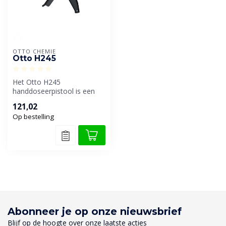
OTTO CHEMIE
Otto H245
Het Otto H245
handdoseerpistool is een
robuust en high-
121,02
performance hulpmiddel
Op bestelling
vo...
Abonneer je op onze nieuwsbrief
Blijf op de hoogte over onze laatste acties