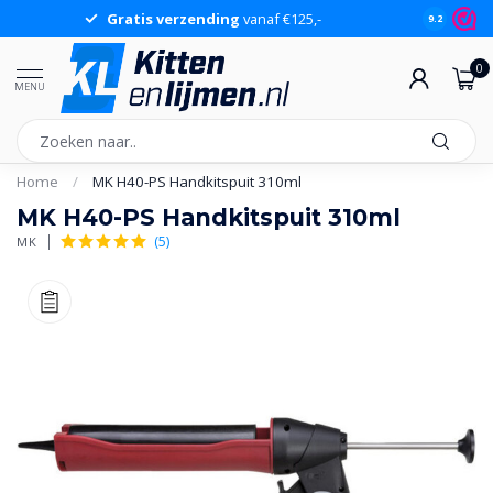
Gratis verzending
vanaf €125,-
Gr
9.2
0
MENU
Home
/
MK H40-PS Handkitspuit 310ml
MK H40-PS Handkitspuit 310ml
(5)
MK