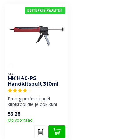
BESTE PRIJS-KWALITEIT
MK
MK H40-PS
Handkitspuit 310ml
Prettig professioneel
kitpistool die je ook kunt
gebruiken voor de wat
53,26
stroevere...
Op voorraad