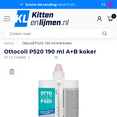
Gratis verzending
vanaf €125,-
Gr
9.2
0
MENU
Home
/
Ottocoll P520 190 ml A+B koker
Ottocoll P520 190 ml A+B koker
(0)
OTTO CHEMIE