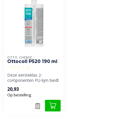
OTTO CHEMIE
Ottocoll P520 190 ml
Deze eersteklas 2-
componenten PU-lijm biedt
een uitstekende hechting op
20,93
metaal. ...
Op bestelling