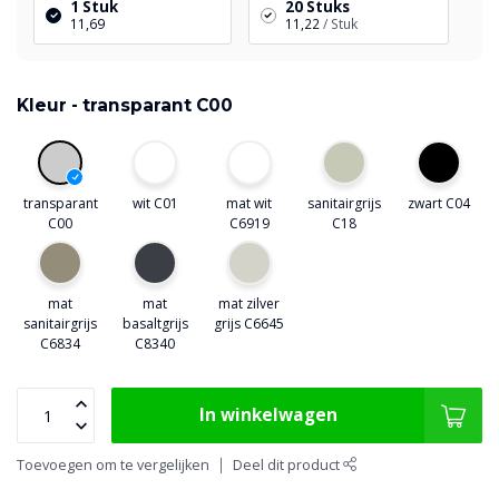
1 Stuk
20 Stuks
11,69
11,22
/ Stuk
Kleur -
transparant C00
transparant
wit C01
mat wit
sanitairgrijs
zwart C04
C00
C6919
C18
mat
mat
mat zilver
sanitairgrijs
basaltgrijs
grijs C6645
C6834
C8340
In winkelwagen
Toevoegen om te vergelijken
Deel dit product