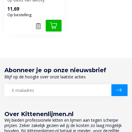
Geurarm en uitstekend
11,69
verwerkbaar...
Op bestelling
Abonneer je op onze nieuwsbrief
Blijf op de hoogte over onze laatste acties
Over Kittenenlijmen.nl
Wij bieden professionele kitten en lijmen aan tegen scherpe
prijzen. Zeker zakelijk gezien wil jij de kosten zo laag mogelijk
houden. Bij Kittenenlijmen.nl betaal je minder, voor dezelfde