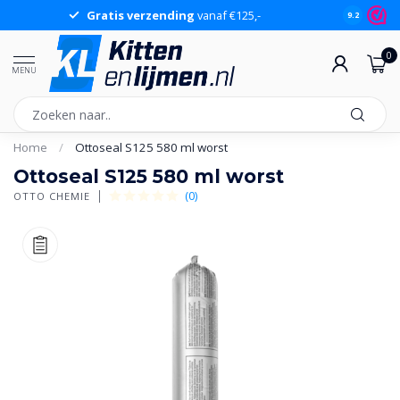
Gratis verzending
vanaf €125,-
Gr
9.2
0
MENU
Home
/
Ottoseal S125 580 ml worst
Ottoseal S125 580 ml worst
(0)
OTTO CHEMIE