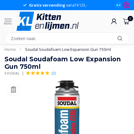
Gratis verzending
vanaf €125,-
Gr
9.2
0
MENU
Home
/
Soudal Soudafoam Low Expansion Gun 750ml
Soudal Soudafoam Low Expansion
Gun 750ml
(2)
SOUDAL