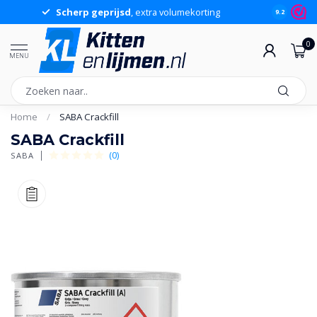
Scherp geprijsd
, extra volumekorting
9.2
0
MENU
Home
/
SABA Crackfill
SABA Crackfill
(0)
SABA