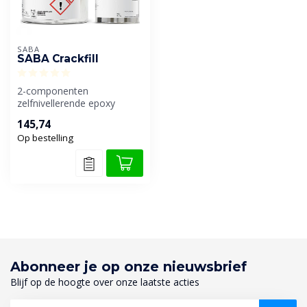
SABA
SABA Crackfill
2-componenten
zelfnivellerende epoxy
polysulfide coating, ideaal
145,74
voor afdichten ...
Op bestelling
Abonneer je op onze nieuwsbrief
Blijf op de hoogte over onze laatste acties