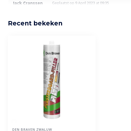
Jack Cranssen
Geplaatst op 9 April 2023 at 09:35
Als je weet waar hij voor bedoeld is ,prima product
Recent bekeken
Ron
Geplaatst op 23 Februari 2023 at 15:54
Snel droog en gemakkelijk op te schuren
Sander Vogels
Geplaatst op 16 Januari 2023 at 16:48
Fijne verwerking, snelle droging en nagenoeg kripvrij.
DEN BRAVEN ZWALUW