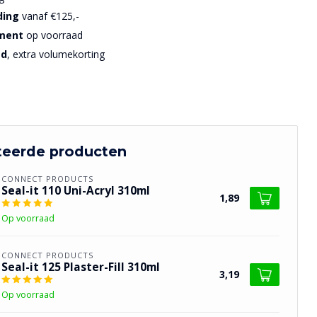
ding
vanaf €125,-
iment
op voorraad
sd
, extra volumekorting
teerde producten
CONNECT PRODUCTS
Seal-it 110 Uni-Acryl 310ml
1,89
Op voorraad
CONNECT PRODUCTS
Seal-it 125 Plaster-Fill 310ml
3,19
Op voorraad