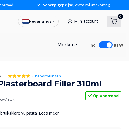
oorraad
Scherp geprijsd
, extra volumekorting
0
Mijn account
Nederlands
Merken
Incl.
BTW
6 beoordelingen
W
lasterboard Filler 310ml
Op voorraad
 btw
/ Stuk
ebruiksklare vulpasta.
Lees meer
.