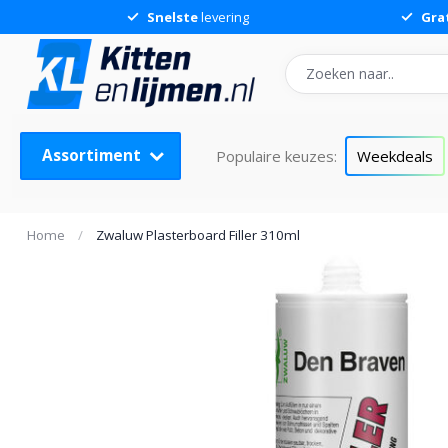
Snelste
levering
Gra
Assortiment
Populaire keuzes:
Weekdeals
Home
/
Zwaluw Plasterboard Filler 310ml