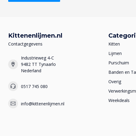
Kittenenlijmen.nl
Categor
Contactgegevens
Kitten
Lijmen
Industrieweg 4-C
Purschuim
9482 TT Tynaarlo
Nederland
Banden en T
Overig
0517 745 080
Verwerkingsma
Weekdeals
info@kittenenlijmen.nl