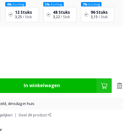
4%
Korting
5%
Korting
7%
Korting
12 Stuks
48 Stuks
96 Stuks
3,25
/ Stuk
3,22
/ Stuk
3,15
/ Stuk
In winkelwagen
eld, dinsdag in huis
elijken
Deel dit product
g