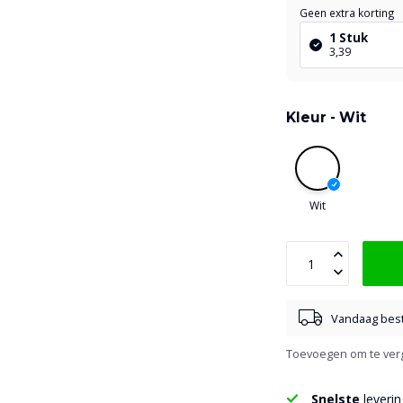
Geen extra korting
1 Stuk
3,39
Kleur -
Wit
Wit
Vandaag best
Toevoegen om te verg
Snelste
leverin