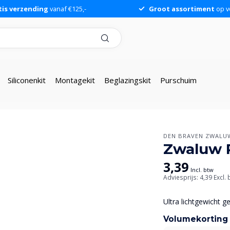
tis verzending
vanaf €125,-
Groot assortiment
op v
Siliconenkit
Montagekit
Beglazingskit
Purschuim
DEN BRAVEN ZWALU
Zwaluw P
3,39
Incl. btw
Adviesprijs: 4,39
Excl.
Ultra lichtgewicht g
Volumekorting