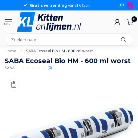
Gratis verzending
vanaf €125,-
Gr
9.2
0
MENU
Home
/
SABA Ecoseal Bio HM - 600 ml worst
SABA Ecoseal Bio HM - 600 ml worst
(0)
SABA