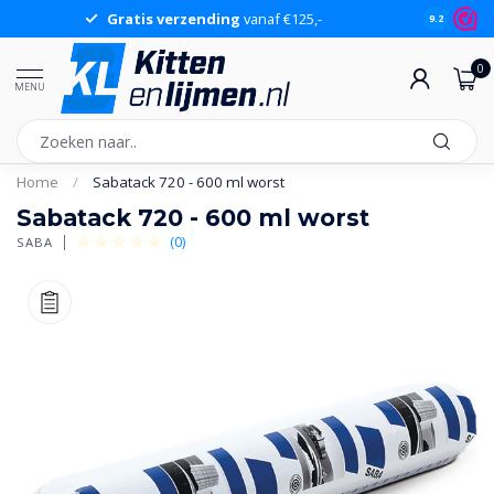
Gratis verzending
vanaf €125,-
Gr
9.2
0
MENU
Home
/
Sabatack 720 - 600 ml worst
Sabatack 720 - 600 ml worst
(0)
SABA