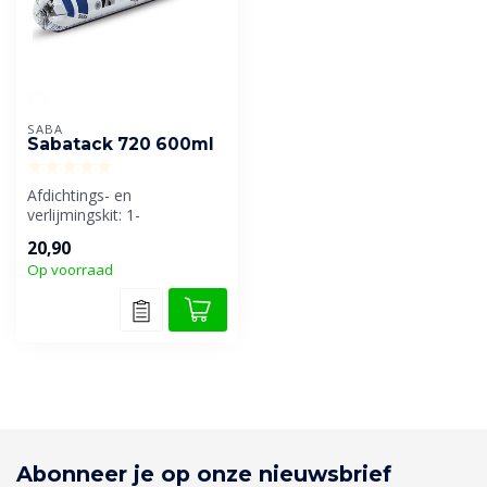
SABA
Sabatack 720 600ml
Afdichtings- en
verlijmingskit: 1-
componentig, elastisch,
20,90
(lucht)vocht-uitharden...
Op voorraad
Abonneer je op onze nieuwsbrief