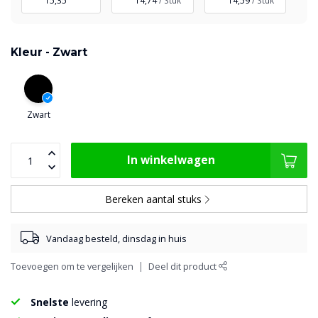
15,35
14,74
/ Stuk
14,59
/ Stuk
Kleur -
Zwart
Zwart
In winkelwagen
Bereken aantal stuks
Vandaag besteld, dinsdag in huis
Toevoegen om te vergelijken
Deel dit product
Snelste
levering