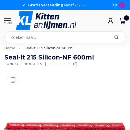
Gratis verzending
vanaf €125,-
Gr
9.2
0
MENU
Home
/
Seal-it 215 Silicon-NF 600ml
Seal-it 215 Silicon-NF 600ml
(0)
CONNECT PRODUCTS