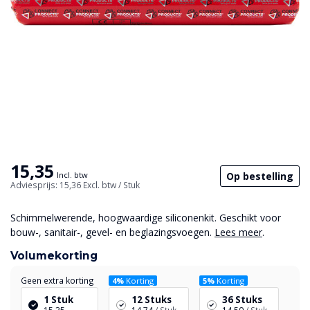
15,35
Op bestelling
Incl. btw
Adviesprijs: 15,36
Excl. btw
/ Stuk
Schimmelwerende, hoogwaardige siliconenkit. Geschikt voor
bouw-, sanitair-, gevel- en beglazingsvoegen.
Lees meer
.
Volumekorting
Geen extra korting
4%
Korting
5%
Korting
1 Stuk
12 Stuks
36 Stuks