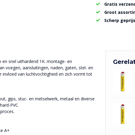
Gratis verzen
Groot assort
Scherp geprij
Gerela
en snel uithardend 1K. montage- en
van voegen, aansluitingen, naden, gaten, stel- en
invloed van luchtvochtigheid en zich vormt tot
out, gips, stuc- en metselwerk, metaal en diverse
 hard-PVC.
sproces.
se A+