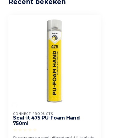
Recent bekeken
CONNECT PRODUCTS
Seal-it 475 PU-Foam Hand
750ml
Duurzaam en snel uithardend 1K. isolatie-