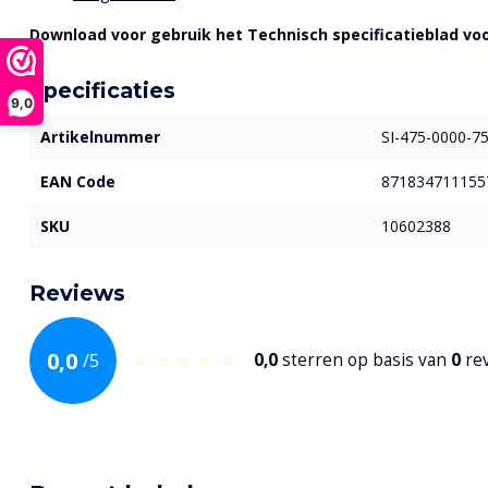
Download voor gebruik het Technisch specificatieblad voo
Specificaties
9,0
Artikelnummer
SI-475-0000-7
EAN Code
871834711155
SKU
10602388
Reviews
0,0
/
5
0,0
sterren op basis van
0
re