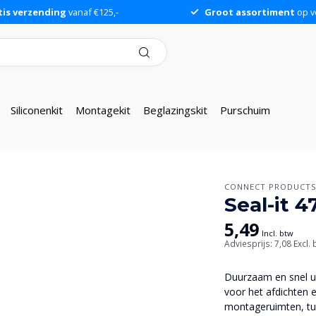
tis verzending
vanaf €125,-
Groot assortiment
op v
Siliconenkit
Montagekit
Beglazingskit
Purschuim
CONNECT PRODUCT
Seal-it 
5,49
Incl. btw
Adviesprijs: 7,08
Excl.
Duurzaam en snel ui
voor het afdichten e
montageruimten, tu