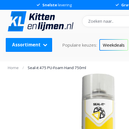
Snelste
levering
Gra
Assortiment
Populaire keuzes:
Weekdeals
Home
/
Seal-it 475 PU-Foam Hand 750ml