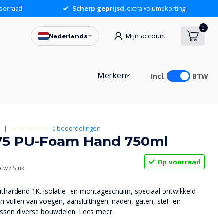
oorraad
Scherp geprijsd
, extra volumekorting
0
Mijn account
Nederlands
Merken
Incl.
BTW
0 beoordelingen
S
475 PU-Foam Hand 750ml
Op voorraad
 btw
/ Stuk
thardend 1K. isolatie- en montageschuim, speciaal ontwikkeld
n vullen van voegen, aansluitingen, naden, gaten, stel- en
ssen diverse bouwdelen.
Lees meer
.