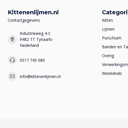
Kittenenlijmen.nl
Categor
Contactgegevens
Kitten
Lijmen
Industrieweg 4-C
Purschuim
9482 TT Tynaarlo
Nederland
Banden en T
Overig
0517 745 080
Verwerkingsma
Weekdeals
info@kittenenlijmen.nl