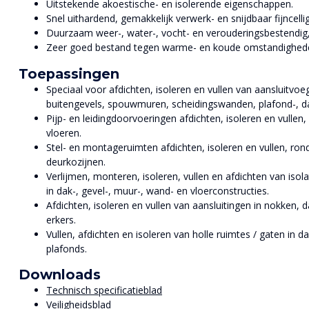
Uitstekende akoestische- en isolerende eigenschappen.
Snel uithardend, gemakkelijk verwerk- en snijdbaar fijncell
Duurzaam weer-, water-, vocht- en verouderingsbestendig, 
Zeer goed bestand tegen warme- en koude omstandigheden
Toepassingen
Speciaal voor afdichten, isoleren en vullen van aansluitvoe
buitengevels, spouwmuren, scheidingswanden, plafond-, da
Pijp- en leidingdoorvoeringen afdichten, isoleren en vulle
vloeren.
Stel- en montageruimten afdichten, isoleren en vullen, r
deurkozijnen.
Verlijmen, monteren, isoleren, vullen en afdichten van isol
in dak-, gevel-, muur-, wand- en vloerconstructies.
Afdichten, isoleren en vullen van aansluitingen in nokken,
erkers.
Vullen, afdichten en isoleren van holle ruimtes / gaten in 
plafonds.
Downloads
Technisch specificatieblad
Veiligheidsblad