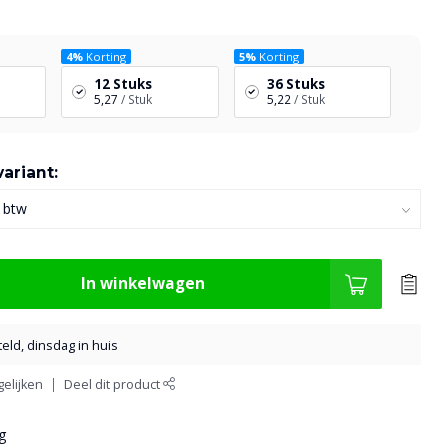
4%
Korting
5%
Korting
12 Stuks
36 Stuks
5,27
/ Stuk
5,22
/ Stuk
ariant:
In winkelwagen
eld, dinsdag in huis
elijken
Deel dit product
g