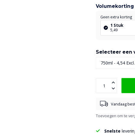
Volumekorting
Geen extra korting
1 Stuk
5,49
Selecteer een v
Vandaag best
Toevoegen om te verg
Snelste
leverin