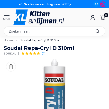
Gratis verzending
vanaf €125,-
Gr
9.2
0
MENU
Home
/
Soudal Repa-Cryl D 310ml
Soudal Repa-Cryl D 310ml
(1)
SOUDAL