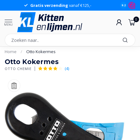
Gratis verzending
vanaf €125,-
Gr
9.2
0
MENU
Home
/
Otto Kokermes
Otto Kokermes
(4)
OTTO CHEMIE