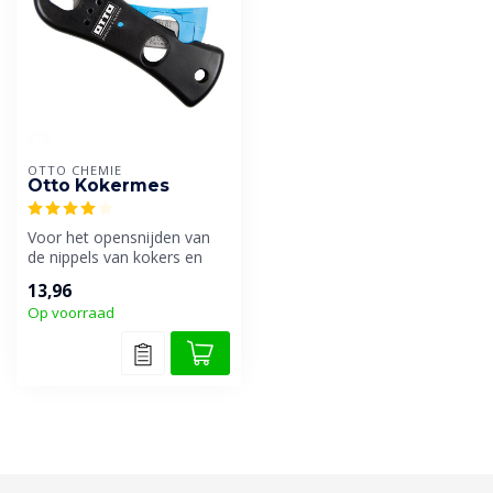
OTTO CHEMIE
Otto Kokermes
Voor het opensnijden van
de nippels van kokers en
spuitmonden. Lemmet
13,96
roestvrij ...
Op voorraad