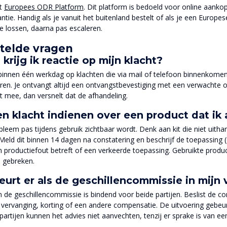
et
Europees ODR Platform
. Dit platform is bedoeld voor online aank
antie. Handig als je vanuit het buitenland bestelt of als je een Europ
te lossen, daarna pas escaleren.
telde vragen
krijg ik reactie op mijn klacht?
innen één werkdag op klachten die via mail of telefoon binnenkomen.
en. Je ontvangt altijd een ontvangstbevestiging met een verwachte 
ct mee, dan versnelt dat de afhandeling.
en klacht indienen over een product dat ik 
obleem pas tijdens gebruik zichtbaar wordt. Denk aan kit die niet uitha
. Meld dit binnen 14 dagen na constatering en beschrijf de toepassi
n productiefout betreft of een verkeerde toepassing. Gebruikte produc
j gebreken.
urt er als de geschillencommissie in mijn 
 de geschillencommissie is bindend voor beide partijen. Beslist de co
, vervanging, korting of een andere compensatie. De uitvoering gebeu
artijen kunnen het advies niet aanvechten, tenzij er sprake is van e