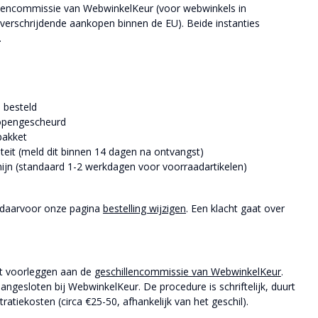
illencommissie van WebwinkelKeur (voor webwinkels in
verschrijdende aankopen binnen de EU). Beide instanties
.
n besteld
 opengescheurd
 pakket
siteit (meld dit binnen 14 dagen na ontvangst)
ijn (standaard 1-2 werkdagen voor voorraadartikelen)
e daarvoor onze pagina
bestelling wijzigen
. Een klacht gaat over
cht voorleggen aan de
geschillencommissie van WebwinkelKeur
.
gesloten bij WebwinkelKeur. De procedure is schriftelijk, duurt
ratiekosten (circa €25-50, afhankelijk van het geschil).