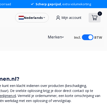
oorraad
Scherp geprijsd
, extra volumekorting
0
Mijn account
Nederlands
Merken
Incl.
BTW
jmen.nl?
e kunt een klacht indienen over producten (beschadiging,
ctuur). De snelste oplossing krijg je door direct contact op te
enlijmen.nl
. Vermeld je ordernummer, een korte omschrijving van
één werkdag met een oplossing of vervolgstap.