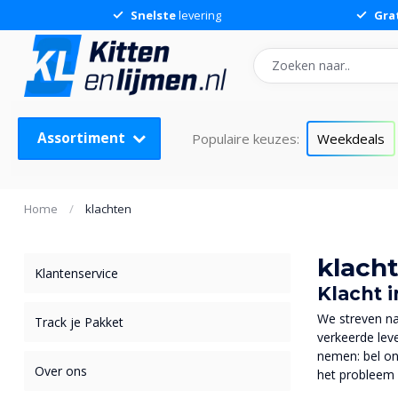
Snelste
levering
Gra
Assortiment
Populaire keuzes:
Weekdeals
Home
/
klachten
klach
Klantenservice
Klacht 
We streven na
Track je Pakket
verkeerde leve
nemen: bel on
Over ons
het probleem 