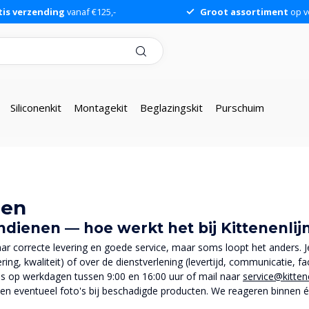
tis verzending
vanaf €125,-
Groot assortiment
op v
Siliconenkit
Montagekit
Beglazingskit
Purschuim
ten
indienen — hoe werkt het bij Kittenenli
ar correcte levering en goede service, maar soms loopt het anders. J
ring, kwaliteit) of over de dienstverlening (levertijd, communicatie, fa
s op werkdagen tussen 9:00 en 16:00 uur of mail naar
service@kitten
en eventueel foto's bij beschadigde producten. We reageren binnen 