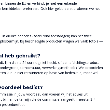
open binnen de EU en verbindt je met een erkende
ese bemiddelaar prefereert. Ook hier geldt: eerst proberen we het
 In drukke periodes (zoals rond feestdagen) kan het twee
oplostermijn. Bij beschadigde producten vragen we vaak foto's —
al heb gebruikt?
rdt, lijm die na 24 uur nog niet hecht, of een afdichtingsproduct
ng (ondergrond, temperatuur, verwerkingsmethode). We beoordelen
ten kun je niet retourneren op basis van bedenktijd, maar wel
voordeel beslist?
mmissie in jouw voordeel, dan voeren wij het advies uit:
rt binnen de termijn die de commissie aangeeft, meestal 2-4
en procedurefout.