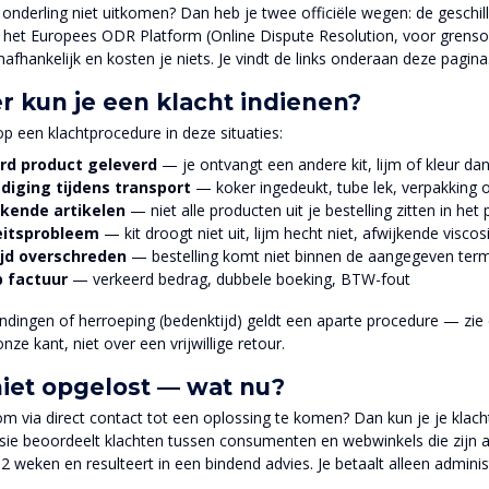
onderling niet uitkomen? Dan heb je twee officiële wegen: de gesch
 het Europees ODR Platform (Online Dispute Resolution, voor grenso
fhankelijk en kosten je niets. Je vindt de links onderaan deze pagina
 kun je een klacht indienen?
op een klachtprocedure in deze situaties:
rd product geleverd
— je ontvangt een andere kit, lijm of kleur da
diging tijdens transport
— koker ingedeukt, tube lek, verpakking
kende artikelen
— niet alle producten uit je bestelling zitten in het
eitsprobleem
— kit droogt niet uit, lijm hecht niet, afwijkende visco
ijd overschreden
— bestelling komt niet binnen de aangegeven term
p factuur
— verkeerd bedrag, dubbele boeking, BTW-fout
ndingen of herroeping (bedenktijd) geldt een aparte procedure — zi
nze kant, niet over een vrijwillige retour.
niet opgelost — wat nu?
 om via direct contact tot een oplossing te komen? Dan kun je je kla
e beoordeelt klachten tussen consumenten en webwinkels die zijn aan
 weken en resulteert in een bindend advies. Je betaalt alleen administ