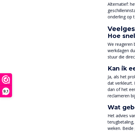
Alternatief: h
geschilleninst
onderling op 
Veelges
Hoe snel 
We reageren b
werkdagen dur
stuur die dire
Kan ik e
Ja, als het pr
dat verkleurt
dan of het ee
9,1
reclameren bi
Wat gebe
Het advies van
terugbetaling
weken. Beide p