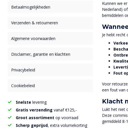
Kunnen we er 
Betaalmogelijkheden
Nederland) of
bemiddelen ona
Verzenden & retourneren
Wanneer
Je hebt recht 
Algemene voorwaarden
Verkee
Bescha
Disclaimer, garantie en klachten
Ontbre
Kwalit
Levert
Privacybeleid
Fout o
Voor retourze
Cookiebeleid
een fout van o
Klacht 
Snelste
levering
Lukt het niet
Gratis verzending
vanaf €125,-
Deze commissi
Groot assortiment
op voorraad
gemiddeld 8-12
Scherp geprijsd
, extra volumekorting