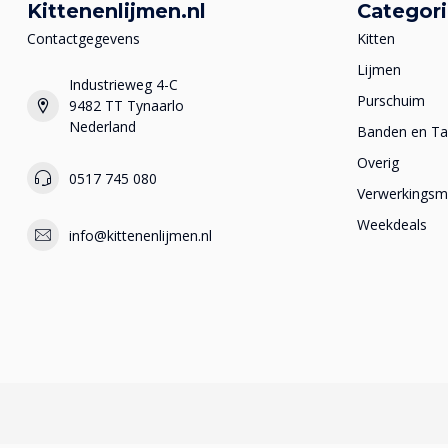
Kittenenlijmen.nl
Categor
Contactgegevens
Kitten
Lijmen
Industrieweg 4-C
Purschuim
9482 TT Tynaarlo
Nederland
Banden en T
Overig
0517 745 080
Verwerkingsma
Weekdeals
info@kittenenlijmen.nl