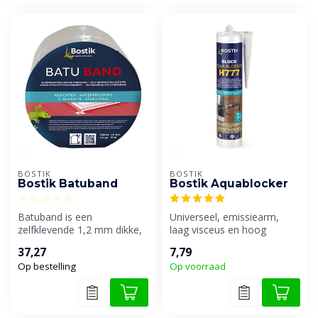
BOSTIK
BOSTIK
Bostik Batuband
Bostik Aquablocker
Batuband is een
Universeel, emissiearm,
zelfklevende 1,2 mm dikke,
laag visceus en hoog
bitumineuze
elastisch afdichtingsmiddel
37,27
7,79
afdichtingsband, voorzien...
geschik...
Op bestelling
Op voorraad