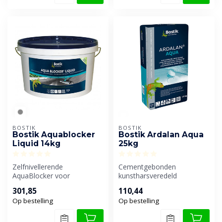
BOSTIK
BOSTIK
Bostik Aquablocker
Bostik Ardalan Aqua
Liquid 14kg
25kg
Zelfnivellerende
Cementgebonden
AquaBlocker voor
kunstharsveredeld
horizontale oppervlakten
egaliseermiddel. Door
301,85
110,44
geschikt als waterker...
toevoeging van
Op bestelling
Op bestelling
kwartszand...