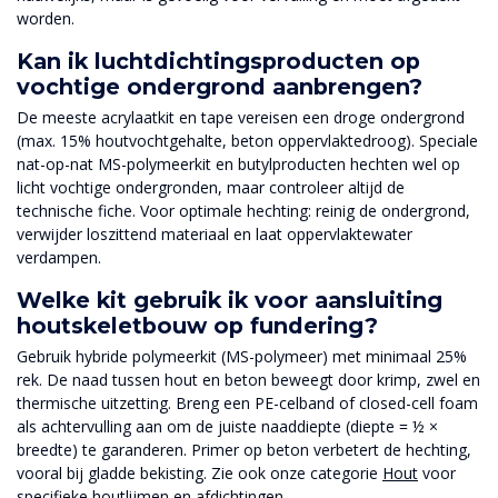
worden.
Kan ik luchtdichtingsproducten op
vochtige ondergrond aanbrengen?
De meeste acrylaatkit en tape vereisen een droge ondergrond
(max. 15% houtvochtgehalte, beton oppervlaktedroog). Speciale
nat-op-nat MS-polymeerkit en butylproducten hechten wel op
licht vochtige ondergronden, maar controleer altijd de
technische fiche. Voor optimale hechting: reinig de ondergrond,
verwijder loszittend materiaal en laat oppervlaktewater
verdampen.
Welke kit gebruik ik voor aansluiting
houtskeletbouw op fundering?
Gebruik hybride polymeerkit (MS-polymeer) met minimaal 25%
rek. De naad tussen hout en beton beweegt door krimp, zwel en
thermische uitzetting. Breng een PE-celband of closed-cell foam
als achtervulling aan om de juiste naaddiepte (diepte = ½ ×
breedte) te garanderen. Primer op beton verbetert de hechting,
vooral bij gladde bekisting. Zie ook onze categorie
Hout
voor
specifieke houtlijmen en afdichtingen.