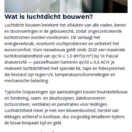
Wat is luchtdicht bouwen?
Luchtdicht bouwen betekent het afsluiten van alle naden, kieren
en doorvoeringen in de gebouwschil, zodat ongecontroleerde
luchtstromen worden voorkomen. Dit verlaagt het
energieverbruik, voorkomt vochtproblemen en verbetert het
wooncomfort. Voor nieuwbouw geldt sinds 2020 een maximale
luchtdoorlatendheid van qv;10 ≤ 1,0 dm³/(s·m²) bij 10 Pascal
drukverschil — passiefhuizen hanteren qv;50 ≤ 0,6 ACH. Je
realiseert luchtdichtheid met speciale kit, tape en foliesystemen
die bestand zijn tegen UV, temperatuurschommelingen en
mechanische belasting.
Typische toepassingen zijn aansluitingen tussen houtskeletbouw
en fundering, raam- en deurkozijnen, dakdoorvoeren
(schoorsteen, ventilatie) en penetraties voor leidingen.
Luchtdichtheid meet je met een blowerdoortest; herstel van
lekkages achteraf is kostbaar, dus zorgvuldig detailleren tijdens
de bouw bespaart tijd en geld.