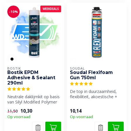
WEEKDEALS
-10%
BOSTIK
SOUDAL
Bostik EPDM
Soudal Flexifoam
Adhesive & Sealant
Gun 750ml
290ml
De top in duurzaamheid,
Neutrale daklijmkit op basis
flexibiliteit, akoestische +
van Silyl Modified Polymer
thermische isolatie EN luch...
(SMP). Kit voor het afdi...
10,30
10,14
11,50
Op voorraad
Op voorraad