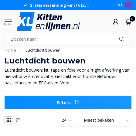
Gratis verzending
vanaf €125,-
Gr
9.2
0
MENU
Home
/
Luchtdicht bouwen
Luchtdicht bouwen
Luchtdicht bouwen: kit, tape en folie voor airtight afwerking van
nieuwbouw en renovatie. Geschikt voor houtskeletbouw,
passiefhuizen en EPC-eisen. Voor.
Filters