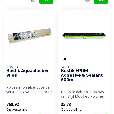
BOSTIK
BOSTIK
Bostik Aquablocker
Bostik EPDM
Vlies
Adhesive & Sealant
600ml
Polyester weefsel voor de
versterking van Aquablocker
Neutrale daklijmkit op basis
en Aquablocker Liquid
van Silyl Modified Polymer
voor...
(SMP). Kit voor het afdi...
768,92
35,73
Op bestelling
Op bestelling