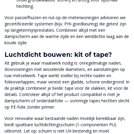
hechting.
Voor passiefhuizen en nul-op-de-meterwoningen adviseren we
gecertificeerde systemen (bijv. PHI-goedkeuring) die getest zijn
op langetermijnprestaties. Combineer altijd met een
dampscherm aan de warme zijde en een winddichte laag aan de
koude zijde.
Luchtdicht bouwen: kit of tape?
Kit gebruik je waar maatwerk nodig is: onregelmatige naden,
doorvoeringen met wisselende diameters, en aansluitingen op
ruw metselwerk. Tape werkt sneller bij rechte naden en
folieoverlappen, maar vereist een gladde, schone ondergrond. In
de praktijk combineer je beide: tape voor de vlakken, kit voor de
details. Controleer altijd of het product compatibel is met je
dampscherm of onderdakfolie — sommige tapes hechten slecht
op PE-folie zonder primer.
Voor renovatie waar bestaande naden moeilijk bereikbaar zijn,
biedt spuitbare luchtdichtingsschuim (1-componenten PU)
uitkomst. Let op: schuim is niet UV-bestendig en moet