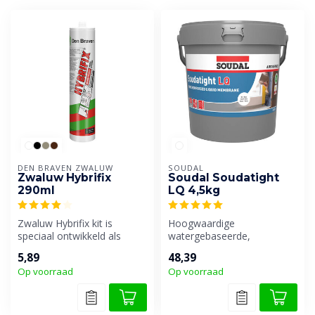
DEN BRAVEN ZWALUW
SOUDAL
Zwaluw Hybrifix
Soudal Soudatight
290ml
LQ 4,5kg
Zwaluw Hybrifix kit is
Hoogwaardige
speciaal ontwikkeld als
watergebaseerde,
universele afdichtingskit
vezelversterkte
5,89
48,39
voor he...
polymeerpasta die na
Op voorraad
Op voorraad
droging een n...