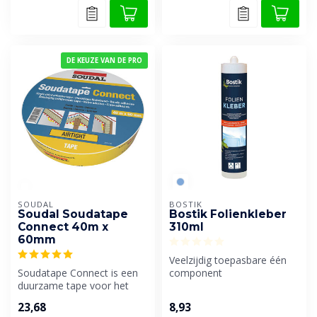
DE KEUZE VAN DE PRO
SOUDAL
BOSTIK
Soudal Soudatape
Bostik Folienkleber
Connect 40m x
310ml
60mm
Veelzijdig toepasbare één
Soudatape Connect is een
component
duurzame tape voor het
dispersiehechtlijm met een
blijvend luchtdicht afdekken
goed standvermoge...
23,68
8,93
van...