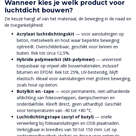
Wanneer kies je welk product voor
luchtdicht bouwen?
De keuze hangt af van het materiaal, de beweging in de naad en
de toegankelijkheid:
Acrylaat luchtdichtingskit
— voor aansluitingen op
beton, metselwerk en hout waar beperkte beweging
optreedt. Overschilderbaar, geschikt voor binnen en
buiten. Rek tot circa 12,5%.
Hybride polymeerkit (MS-polymeer)
— universeel
toepasbaar op vrijwel alle bouwmaterialen, inclusief
bitumen en EPDM. Rek tot 25%, UV-bestendig, blijft
elastisch. Ideaal voor aansluitingen met grotere beweging,
zoals hout-op-beton.
Butylkit en -tape
— voor permanente, niet-uithardende
afdichting van folieoverlappen, dampschermen en
onderdakfolie. Kleeft direct, geen uithardtijd. Geschikt
voor temperaturen van -40 tot +80 °C.
Luchtdichtingstape (acryl of butyl)
— snelle
verwerking bij folieaansluitingen en OSB-plaatnaden.
Verkrijgbaar in breedtes van 50 tot 150 mm. Let op
ondergrondkwaliteit: stofvrij en droog voor optimale