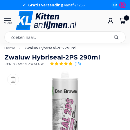
Gratis verzending
vanaf €125,-
Gr
9.2
0
MENU
Home
/
Zwaluw Hybriseal-2PS 290ml
Zwaluw Hybriseal-2PS 290ml
(13)
DEN BRAVEN ZWALUW