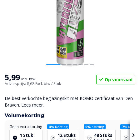
5,99
Op voorraad
Incl. btw
Adviesprijs: 8,68
Excl. btw
/ Stuk
De best verkochte beglazingskit met KOMO certificaat van Den
Braven.
Lees meer
.
Volumekorting
Geen extra korting
4%
Korting
5%
Korting
7%
Kortin
1 Stuk
12 Stuks
48 Stuks
96 S