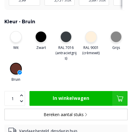
5,99
5,75
/ Stuk
5,69
/ Stuk
5,57
Kleur -
Bruin
Wit
Zwart
RAL 7016
RAL 9001
Grijs
(antracietgrij
(crèmewit)
s)
Bruin
In winkelwagen
Bereken aantal stuks
Vandaag besteld, dinsdag in huis